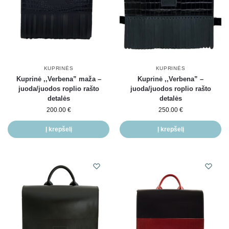
KUPRINĖS
KUPRINĖS
Kuprinė ,,Verbena” maža –
Kuprinė ,,Verbena” –
juoda/juodos roplio rašto
juoda/juodos roplio rašto
detalės
detalės
200.00
€
250.00
€
Į krepšelį
Į krepšelį