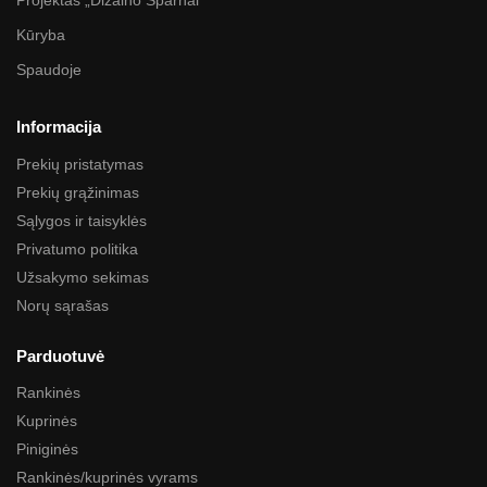
Projektas „Dizaino Sparnai“
Kūryba
Spaudoje
Informacija
Prekių pristatymas
Prekių grąžinimas
Sąlygos ir taisyklės
Privatumo politika
Užsakymo sekimas
Norų sąrašas
Parduotuvė
Rankinės
Kuprinės
Piniginės
Rankinės/kuprinės vyrams