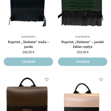
KUPRINĖS
KUPRINĖS
Kuprinė ,,Verbena” maža –
Kuprinė „Verbena“ – juoda/
juoda
žalias roplys
200.00
€
250.00
€
Į krepšelį
Į krepšelį