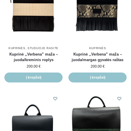
KUPRINĖS
,
STUDIJOJE RASITE
KUPRINĖS
Kuprinė ,,Verbena” maža –
Kuprinė ,,Verbena” maža –
juoda/kreminis roplys
juoda/margas gyvatės raštas
200.00
€
200.00
€
Į krepšelį
Į krepšelį