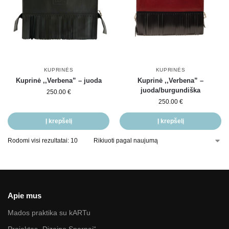
KUPRINĖS
KUPRINĖS
Kuprinė ,,Verbena” – juoda
Kuprinė ,,Verbena” –
juoda/burgundiška
250.00
€
250.00
€
Į krepšelį
Į krepšelį
Rodomi visi rezultatai: 10
Apie mus
Mados praktika su kARTu