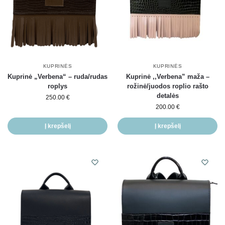
KUPRINĖS
KUPRINĖS
Kuprinė „Verbena“ – ruda/rudas
Kuprinė ,,Verbena” maža –
roplys
rožinė/juodos roplio rašto
detalės
250.00
€
200.00
€
Į krepšelį
Į krepšelį