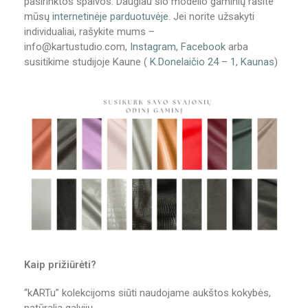
pasirinktos spalvos. Daugiau šio modelio gaminių rasite
mūsų
internetinėje parduotuvėje
. Jei norite užsakyti
individualiai, rašykite mums –
info@kartustudio.com,
Instagram
,
Facebook
arba
susitikime studijoje Kaune (
K.Donelaičio 24 – 1, Kaunas
)
Kaip prižiūrėti?
“kARTu” kolekcijoms siūti naudojame aukštos kokybės,