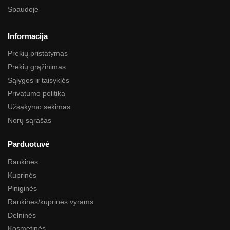
Spaudoje
Informacija
Prekių pristatymas
Prekių grąžinimas
Sąlygos ir taisyklės
Privatumo politika
Užsakymo sekimas
Norų sąrašas
Parduotuvė
Rankinės
Kuprinės
Piniginės
Rankinės/kuprinės vyrams
Delninės
Kosmetinės