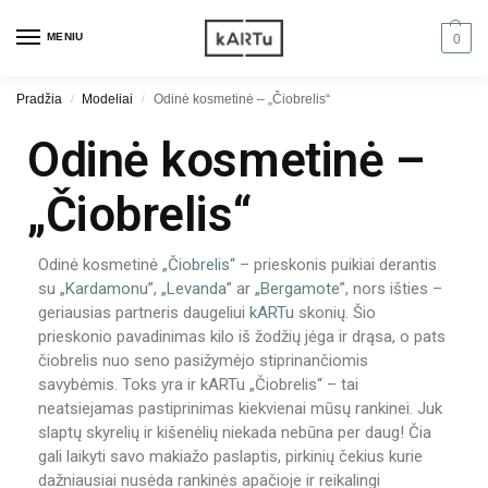
MENIU
0
Pradžia
Modeliai
Odinė kosmetinė – „Čiobrelis“
/
/
Odinė kosmetinė –
„Čiobrelis“
Odinė kosmetinė
„Čiobrelis“
– prieskonis puikiai derantis
su
„Kardamonu”
,
„Levanda”
ar
„Bergamote”
, nors išties –
geriausias partneris daugeliui
kARTu
skonių. Šio
prieskonio pavadinimas kilo iš žodžių jėga ir drąsa, o pats
čiobrelis nuo seno pasižymėjo stiprinančiomis
savybėmis. Toks yra ir kARTu „Čiobrelis“ – tai
neatsiejamas pastiprinimas kiekvienai mūsų rankinei. Juk
slaptų skyrelių ir kišenėlių niekada nebūna per daug! Čia
gali laikyti savo makiažo paslaptis, pirkinių čekius kurie
dažniausiai nusėda rankinės apačioje ir reikalingi