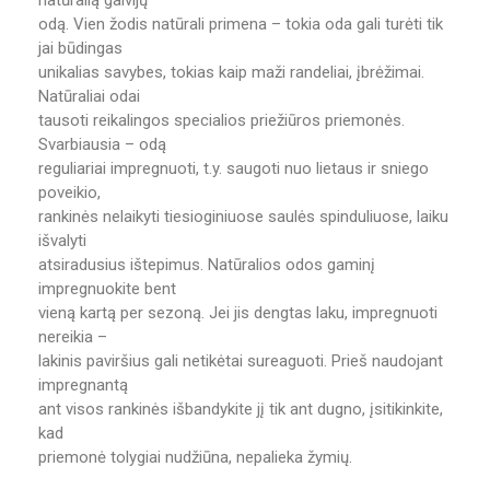
natūralią galvijų
odą. Vien žodis natūrali primena – tokia oda gali turėti tik
jai būdingas
unikalias savybes, tokias kaip maži randeliai, įbrėžimai.
Natūraliai odai
tausoti reikalingos specialios priežiūros priemonės.
Svarbiausia – odą
reguliariai impregnuoti, t.y. saugoti nuo lietaus ir sniego
poveikio,
rankinės nelaikyti tiesioginiuose saulės spinduliuose, laiku
išvalyti
atsiradusius ištepimus. Natūralios odos gaminį
impregnuokite bent
vieną kartą per sezoną. Jei jis dengtas laku, impregnuoti
nereikia –
lakinis paviršius gali netikėtai sureaguoti. Prieš naudojant
impregnantą
ant visos rankinės išbandykite jį tik ant dugno, įsitikinkite,
kad
priemonė tolygiai nudžiūna, nepalieka žymių.