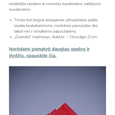
nesileidžia randami ar monetas kasdienėms saldžioms
nuodėmėms.
Tvirtas bet lengvai atsegamas užtrauktukas patiks
visada beskubančioms, medvilnės pamušalas tiks
laikyti net ir smulkiems papuošalams.
„Čiobrelio” matmenys: Aukštis – 13cm,Ilgis-21cm.
Norėdami pamatyti daugiau spalvų ir
dydžių, spauskite čia.