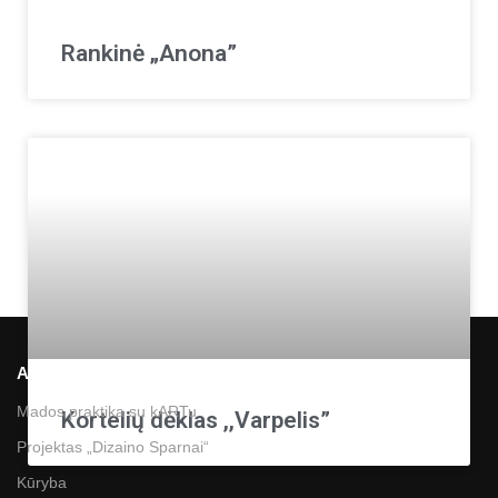
Rankinė „Anona”
Apie mus
Mados praktika su kARTu
Kortelių dėklas ,,Varpelis”
Projektas „Dizaino Sparnai“
Kūryba