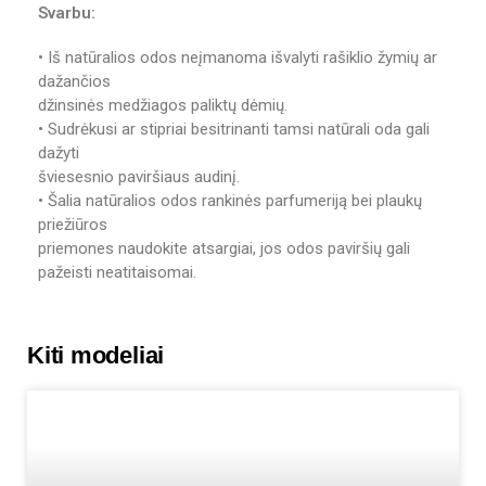
Svarbu:
• Iš natūralios odos neįmanoma išvalyti rašiklio žymių ar
dažančios
džinsinės medžiagos paliktų dėmių.
• Sudrėkusi ar stipriai besitrinanti tamsi natūrali oda gali
dažyti
šviesesnio paviršiaus audinį.
• Šalia natūralios odos rankinės parfumeriją bei plaukų
priežiūros
priemones naudokite atsargiai, jos odos paviršių gali
pažeisti neatitaisomai.
Kiti modeliai