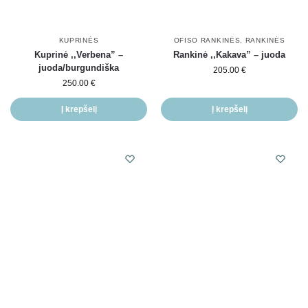
KUPRINĖS
OFISO RANKINĖS
,
RANKINĖS
Kuprinė ,,Verbena” –
Rankinė ,,Kakava” – juoda
juoda/burgundiška
205.00
€
250.00
€
Į krepšelį
Į krepšelį