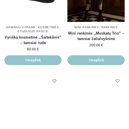
GAMINIAI VYRAMS
,
KOSMETINĖS
,
MINI RANKINĖS
,
RANKINĖS
STUDIJOJE RASITE
Mini rankinės ,,Muskatų Trio” –
Vyriška kosmetinė ,,Šaltekšnis”
tamsiai žalia/vyšninė
– tamsiai ruda
200.00
€
60.00
€
Į krepšelį
Į krepšelį