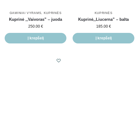
GAMINIAI VYRAMS
,
KUPRINĖS
KUPRINĖS
Kuprinė ,,Vaivoras” – juoda
Kuprinė,,Liucerna” – balta
250.00
€
185.00
€
Į krepšelį
Į krepšelį