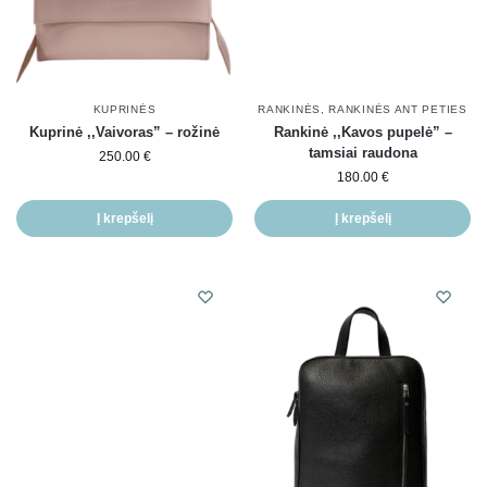
KUPRINĖS
RANKINĖS
,
RANKINĖS ANT PETIES
Kuprinė ,,Vaivoras” – rožinė
Rankinė ,,Kavos pupelė” –
tamsiai raudona
250.00
€
180.00
€
Į krepšelį
Į krepšelį