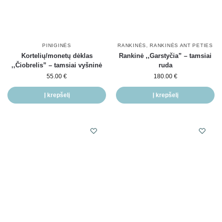
PINIGINĖS
RANKINĖS
,
RANKINĖS ANT PETIES
Kortelių/monetų dėklas
Rankinė ,,Garstyčia” – tamsiai
,,Čiobrelis” – tamsiai vyšninė
ruda
55.00
€
180.00
€
Į krepšelį
Į krepšelį