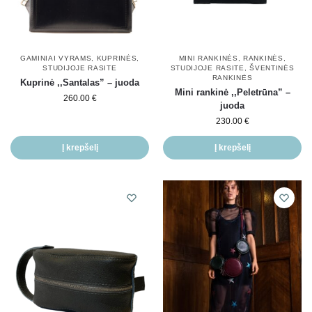
GAMINIAI VYRAMS
,
KUPRINĖS
,
MINI RANKINĖS
,
RANKINĖS
,
STUDIJOJE RASITE
STUDIJOJE RASITE
,
ŠVENTINĖS
RANKINĖS
Kuprinė ,,Santalas” – juoda
Mini rankinė ,,Peletrūna” –
260.00
€
juoda
230.00
€
Į krepšelį
Į krepšelį