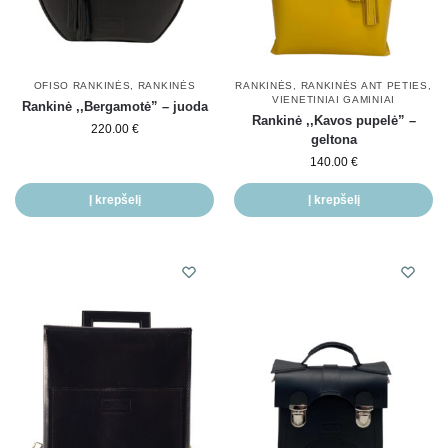
OFISO RANKINĖS
,
RANKINĖS
RANKINĖS
,
RANKINĖS ANT PETIES
,
VIENETINIAI GAMINIAI
Rankinė ,,Bergamotė” – juoda
Rankinė ,,Kavos pupelė” –
220.00
€
geltona
140.00
€
Į krepšelį
Į krepšelį