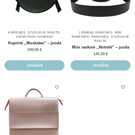
KUPRINĖS
,
STUDIJOJE RASITE
,
LIEMENS RANKINĖS
,
MINI
VIENETINIAI GAMINIAI
RANKINĖS
,
RANKINĖS
,
STUDIJOJE
RASITE
Kuprinė ,,Muskatas” – juoda
Mini rankinė ,,Notrelė” – juoda
200.00
€
145.00
€
Į krepšelį
Į krepšelį