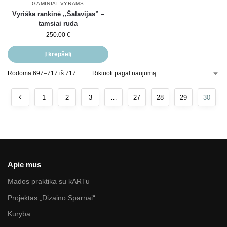
GAMINIAI VYRAMS
Vyriška rankinė ,,Šalavijas” –
tamsiai ruda
250.00
€
Į krepšelį
Rodoma 697–717 iš 717
1
2
3
…
27
28
29
30
Apie mus
Mados praktika su kARTu
Projektas „Dizaino Sparnai“
Kūryba