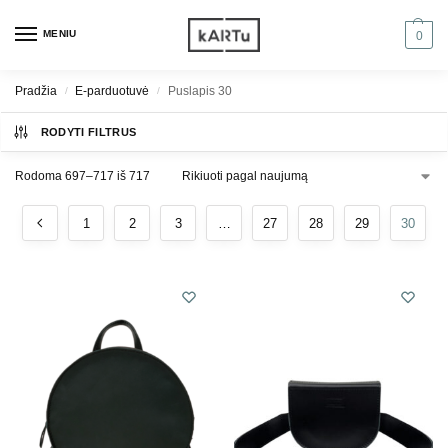
MENIU
0
Pradžia
E-parduotuvė
Puslapis 30
/
/
RODYTI FILTRUS
Rodoma 697–717 iš 717
1
2
3
…
27
28
29
30