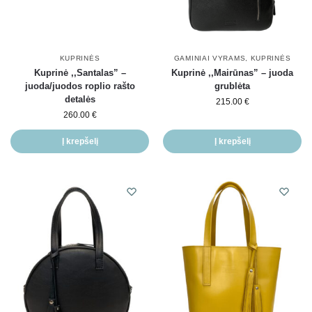
KUPRINĖS
GAMINIAI VYRAMS
,
KUPRINĖS
Kuprinė ,,Santalas” –
Kuprinė ,,Mairūnas” – juoda
juoda/juodos roplio rašto
grublėta
detalės
215.00
€
260.00
€
Į krepšelį
Į krepšelį