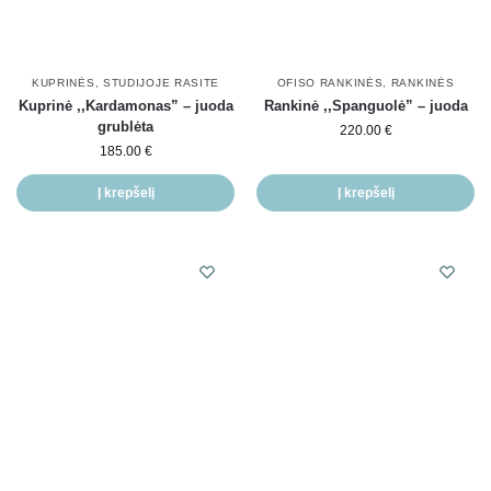
KUPRINĖS
,
STUDIJOJE RASITE
OFISO RANKINĖS
,
RANKINĖS
Kuprinė ,,Kardamonas” – juoda
Rankinė ,,Spanguolė” – juoda
grublėta
220.00
€
185.00
€
Į krepšelį
Į krepšelį