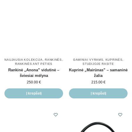
NAUJAUSIA KOLEKCIJA
,
RANKINĖS
,
GAMINIAI VYRAMS
,
KUPRINĖS
,
RANKINĖS ANT PETIES
STUDIJOJE RASITE
Rankinė „Anona” vidutinė –
Kuprinė „Mairūnas” – samaninė
šviesiai mėlyna
žalia
250.00
€
215.00
€
Į krepšelį
Į krepšelį