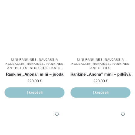
MINI RANKINĖS
,
NAUJAUSIA
MINI RANKINĖS
,
NAUJAUSIA
KOLEKCIJA
,
RANKINĖS
,
RANKINĖS
KOLEKCIJA
,
RANKINĖS
,
RANKINĖS
ANT PETIES
,
STUDIJOJE RASITE
ANT PETIES
Rankinė „Anona” mini – juoda
Rankinė „Anona” mini – pilkšva
220.00
€
220.00
€
Į krepšelį
Į krepšelį