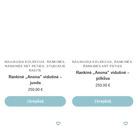
NAUJAUSIA KOLEKCIJA
,
RANKINĖS
,
NAUJAUSIA KOLEKCIJA
,
RANKINĖS
,
RANKINĖS ANT PETIES
,
STUDIJOJE
RANKINĖS ANT PETIES
RASITE
Rankinė „Anona” vidutinė –
Rankinė „Anona” vidutinė –
pilkšva
juoda
250.00
€
250.00
€
Į krepšelį
Į krepšelį