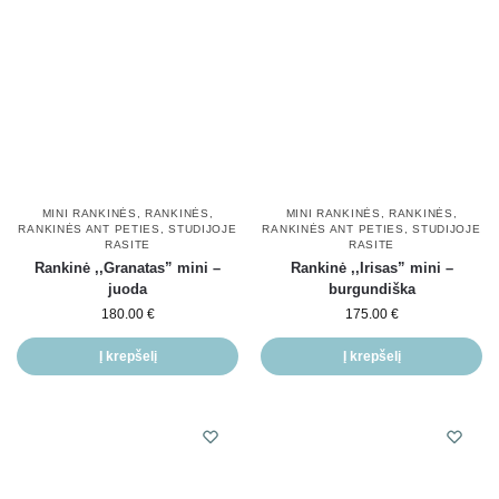
MINI RANKINĖS
,
RANKINĖS
,
MINI RANKINĖS
,
RANKINĖS
,
RANKINĖS ANT PETIES
,
STUDIJOJE
RANKINĖS ANT PETIES
,
STUDIJOJE
RASITE
RASITE
Rankinė ,,Granatas” mini –
Rankinė ,,Irisas” mini –
juoda
burgundiška
180.00
€
175.00
€
Į krepšelį
Į krepšelį