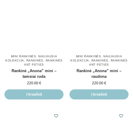
MINI RANKINĖS
,
NAUJAUSIA
MINI RANKINĖS
,
NAUJAUSIA
KOLEKCIJA
,
RANKINĖS
,
RANKINĖS
KOLEKCIJA
,
RANKINĖS
,
RANKINĖS
ANT PETIES
ANT PETIES
Rankinė „Anona” mini –
Rankinė „Anona” mini –
tamsiai ruda
raudona
220.00
€
220.00
€
Į krepšelį
Į krepšelį