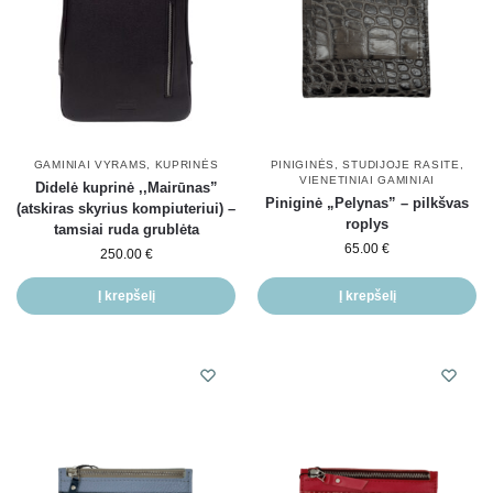
GAMINIAI VYRAMS
,
KUPRINĖS
PINIGINĖS
,
STUDIJOJE RASITE
,
VIENETINIAI GAMINIAI
Didelė kuprinė ,,Mairūnas”
Piniginė „Pelynas” – pilkšvas
(atskiras skyrius kompiuteriui) –
roplys
tamsiai ruda grublėta
65.00
€
250.00
€
Į krepšelį
Į krepšelį