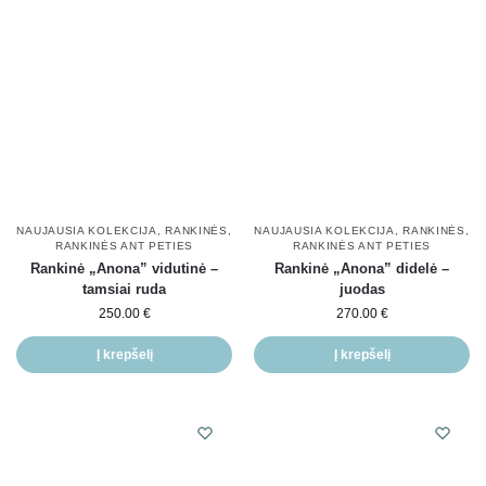
NAUJAUSIA KOLEKCIJA
,
RANKINĖS
,
NAUJAUSIA KOLEKCIJA
,
RANKINĖS
,
RANKINĖS ANT PETIES
RANKINĖS ANT PETIES
Rankinė „Anona” vidutinė –
Rankinė „Anona” didelė –
tamsiai ruda
juodas
250.00
€
270.00
€
Į krepšelį
Į krepšelį