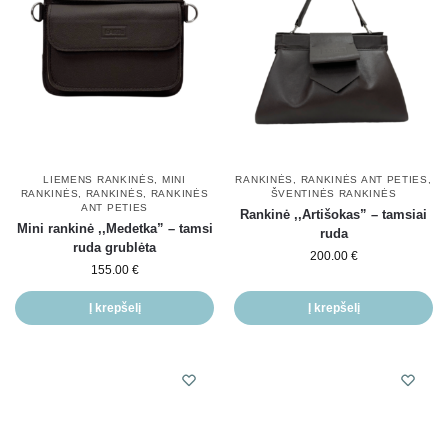
LIEMENS RANKINĖS
,
MINI
RANKINĖS
,
RANKINĖS ANT PETIES
,
RANKINĖS
,
RANKINĖS
,
RANKINĖS
ŠVENTINĖS RANKINĖS
ANT PETIES
Rankinė ,,Artišokas” – tamsiai
Mini rankinė ,,Medetka” – tamsi
ruda
ruda grublėta
200.00
€
155.00
€
Į krepšelį
Į krepšelį