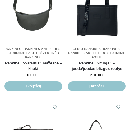
RANKINĖS
,
RANKINĖS ANT PETIES
,
OFISO RANKINĖS
,
RANKINĖS
,
STUDIJOJE RASITE
,
ŠVENTINĖS
RANKINĖS ANT PETIES
,
STUDIJOJE
RANKINĖS
RASITE
Rankinė „Svarainis“ mažesnė –
Rankinė „Smilga” –
khaki
juoda/juodas blizgus roplys
160.00
€
210.00
€
Į krepšelį
Į krepšelį