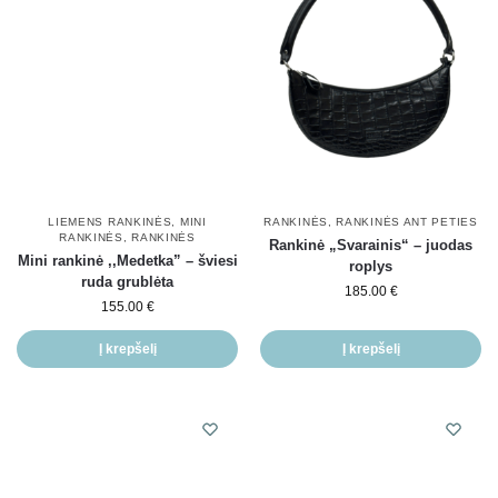
LIEMENS RANKINĖS
,
MINI
RANKINĖS
,
RANKINĖS ANT PETIES
RANKINĖS
,
RANKINĖS
Rankinė „Svarainis“ – juodas
Mini rankinė ,,Medetka” – šviesi
roplys
ruda grublėta
185.00
€
155.00
€
Į krepšelį
Į krepšelį