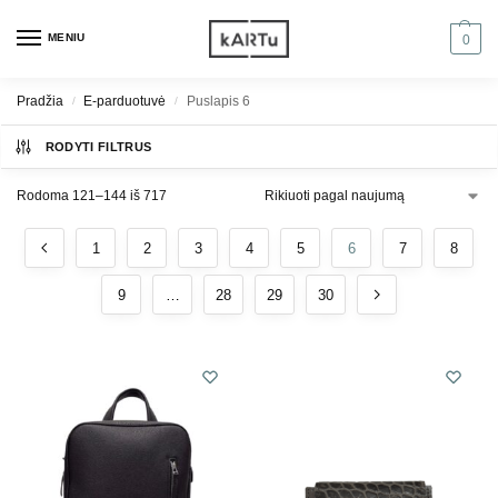
MENIU
0
Pradžia
E-parduotuvė
Puslapis 6
/
/
RODYTI FILTRUS
Rodoma 121–144 iš 717
1
2
3
4
5
6
7
8
9
…
28
29
30