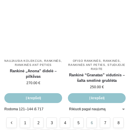
NAUJAUSIA KOLEKCIJA
,
RANKINĖS
,
OFISO RANKINĖS
,
RANKINĖS
,
RANKINĖS ANT PETIES
RANKINĖS ANT PETIES
,
STUDIJOJE
RASITE
Rankinė „Anona” didelė –
Rankinė “Granatas” vidutinis –
pilkšvas
šalta smėlinė grublėta
270.00
€
250.00
€
Į krepšelį
Į krepšelį
Rodoma 121–144 iš 717
1
2
3
4
5
6
7
8