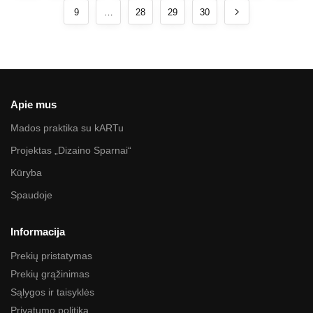
9
…
28
29
30
Apie mus
Mados praktika su kARTu
Projektas „Dizaino Sparnai“
Kūryba
Spaudoje
Informacija
Prekių pristatymas
Prekių grąžinimas
Sąlygos ir taisyklės
Privatumo politika