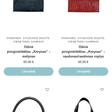
PINIGINĖS
,
STUDIJOJE RASITE
,
PINIGINĖS
,
STUDIJOJE RASITE
,
VIENETINIAI GAMINIAI
VIENETINIAI GAMINIAI
Odinė
Odinė
piniginė/dėklas „Kmynas“ –
piniginė/dėklas „Kmynas“ –
mėlynas
raudonas/raudonas roplys
65.00
€
65.00
€
Į krepšelį
Į krepšelį