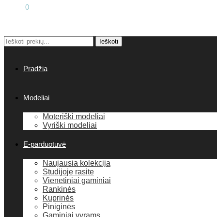
0.00
€
0
Ieškoti
Pradžia
Modeliai
Moteriški modeliai
Vyriški modeliai
E-parduotuvė
Naujausia kolekcija
Studijoje rasite
Vienetiniai gaminiai
Rankinės
Kuprinės
Piniginės
Gaminiai vyrams