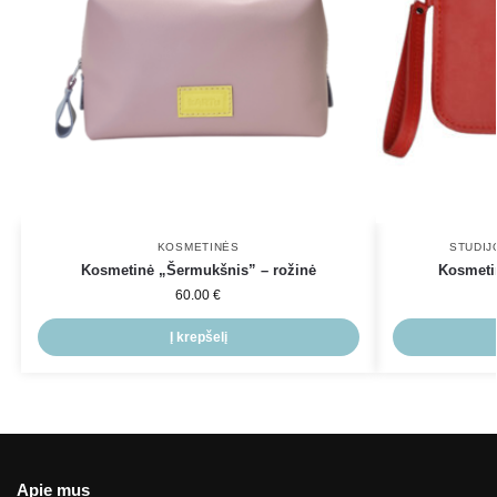
KOSMETINĖS
STUDIJ
Kosmetinė „Šermukšnis” – rožinė
Kosmetin
60.00
€
Į krepšelį
Apie mus