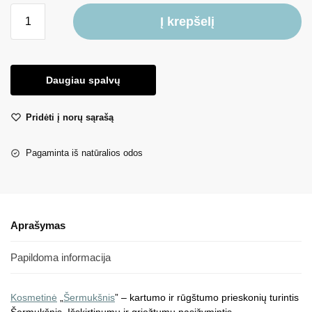
Į krepšelį
Daugiau spalvų
Pridėti į norų sąrašą
Pagaminta iš natūralios odos
Aprašymas
Papildoma informacija
Kosmetinė
„
Šermukšnis
” – kartumo ir rūgštumo prieskonių turintis
Šermukšnis. Išskirtinumu ir griežtumu pasižymintis