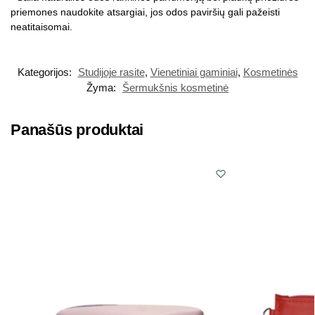
priemones naudokite atsargiai, jos odos paviršių gali pažeisti
neatitaisomai.
Kategorijos:
Studijoje rasite
,
Vienetiniai gaminiai
,
Kosmetinės
Žyma:
Šermukšnis kosmetinė
Panašūs produktai