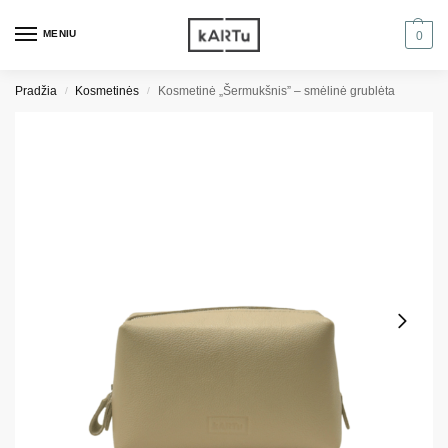
MENIU
0
Pradžia
Kosmetinės
Kosmetinė „Šermukšnis” – smėlinė grublėta
/
/