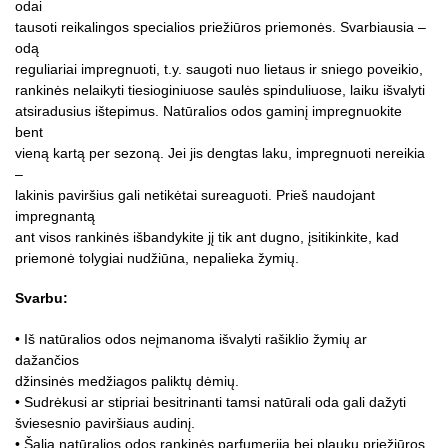
odai
tausoti reikalingos specialios priežiūros priemonės. Svarbiausia –
odą
reguliariai impregnuoti, t.y. saugoti nuo lietaus ir sniego poveikio,
rankinės nelaikyti tiesioginiuose saulės spinduliuose, laiku išvalyti
atsiradusius ištepimus. Natūralios odos gaminį impregnuokite
bent
vieną kartą per sezoną. Jei jis dengtas laku, impregnuoti nereikia
–
lakinis paviršius gali netikėtai sureaguoti. Prieš naudojant
impregnantą
ant visos rankinės išbandykite jį tik ant dugno, įsitikinkite, kad
priemonė tolygiai nudžiūna, nepalieka žymių.
Svarbu:
• Iš natūralios odos neįmanoma išvalyti rašiklio žymių ar
dažančios
džinsinės medžiagos paliktų dėmių.
• Sudrėkusi ar stipriai besitrinanti tamsi natūrali oda gali dažyti
šviesesnio paviršiaus audinį.
• Šalia natūralios odos rankinės parfumeriją bei plaukų priežiūros