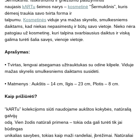
naujasis
kARTu
šeimos narys –
kosmetinė
“Šermukšnis”, kuris
dėmesį traukia savo tvirta forma ir
talpumu.
Kosmetinės
viduje yra mažas skyrelis, smulkesniems
daiktams, kad niekas nepasimestų ir būtų savo vietoje. Nieko nėra
patogiau už kosmetinę, kuri talpina svarbiausius daiktus ir viską
galima turėti šalia savęs, vienoje vietoje.
Aprašymas:
• Tvirtas, lengvai atsegamas užtrauktukas su odine kilpele. Viduje
mažas skyrelis smulkesniems daiktams susidėti.
• Matmenys : Aukštis – 14 cm, Ilgis – 23 cm, Plotis – 8 cm.
Kaip prižiūrėti?
“kARTu” kolekcijoms siūti naudojame aukštos kokybės, natūralią
galvijų
odą. Vien žodis natūrali primena – tokia oda gali turėti tik jai
būdingas
unikalias savybes, tokias kaip maži randeliai, įbrėžimai. Natūraliai