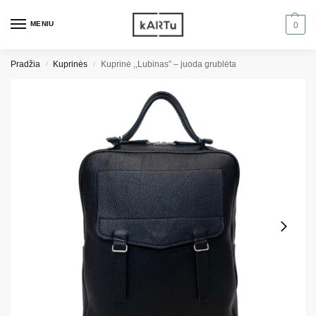
MENIU
0
Pradžia
Kuprinės
Kuprinė ,,Lubinas” – juoda grublėta
/
/