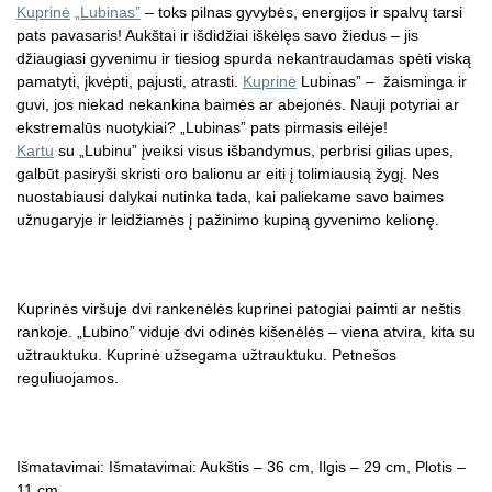
Kuprinė
„Lubinas”
– toks pilnas gyvybės, energijos ir spalvų tarsi
pats pavasaris! Aukštai ir išdidžiai iškėlęs savo žiedus – jis
džiaugiasi gyvenimu ir tiesiog spurda nekantraudamas spėti viską
pamatyti, įkvėpti, pajusti, atrasti.
Kuprinė
Lubinas” – žaisminga ir
guvi, jos niekad nekankina baimės ar abejonės. Nauji potyriai ar
ekstremalūs nuotykiai? „Lubinas” pats pirmasis eilėje!
Kartu
su „Lubinu” įveiksi visus išbandymus, perbrisi gilias upes,
galbūt pasiryši skristi oro balionu ar eiti į tolimiausią žygį. Nes
nuostabiausi dalykai nutinka tada, kai paliekame savo baimes
užnugaryje ir leidžiamės į pažinimo kupiną gyvenimo kelionę.
Kuprinės viršuje dvi rankenėlės kuprinei patogiai paimti ar neštis
rankoje. „Lubino” viduje dvi odinės kišenėlės – viena atvira, kita su
užtrauktuku. Kuprinė užsegama užtrauktuku. Petnešos
reguliuojamos.
Išmatavimai: Išmatavimai: Aukštis – 36 cm, Ilgis – 29 cm, Plotis –
11 cm