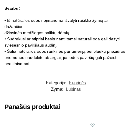
Svarbu:
• Iš natūralios odos neįmanoma išvalyti rašiklio žymių ar
dažančios
džinsinės medžiagos paliktų dėmių.
• Sudrėkusi ar stipriai besitrinanti tamsi natūrali oda gali dažyti
šviesesnio paviršiaus audinį.
• Šalia natūralios odos rankinės parfumeriją bei plaukų priežiūros
priemones naudokite atsargiai, jos odos paviršių gali pažeisti
neatitaisomai.
Kategorija:
Kuprinės
Žyma:
Lubinas
Panašūs produktai