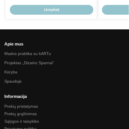
Į krepšelį
Apie mus
Mados praktika su kARTu
Projektas „Dizaino Sparnai“
Kūryba
Spaudoje
Informacija
Prekių pristatymas
Prekių grąžinimas
Sąlygos ir taisyklės
Privatumo politika