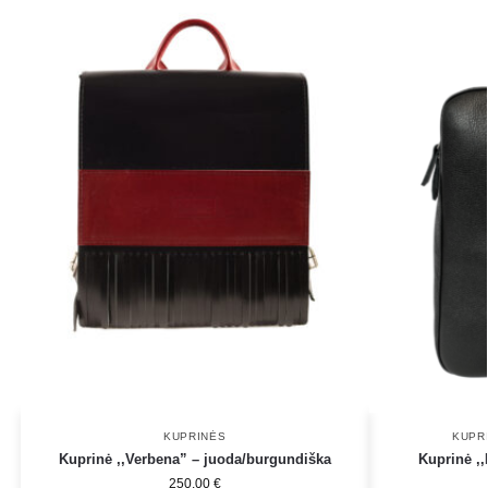
KUPRINĖS
KUPR
Kuprinė ,,Verbena” – juoda/burgundiška
Kuprinė ,,
250.00
€