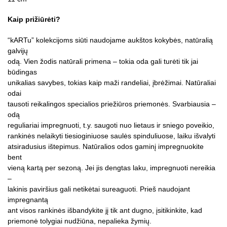
Kaip prižiūrėti?
“kARTu” kolekcijoms siūti naudojame aukštos kokybės, natūralią
galvijų
odą. Vien žodis natūrali primena – tokia oda gali turėti tik jai
būdingas
unikalias savybes, tokias kaip maži randeliai, įbrėžimai. Natūraliai
odai
tausoti reikalingos specialios priežiūros priemonės. Svarbiausia –
odą
reguliariai impregnuoti, t.y. saugoti nuo lietaus ir sniego poveikio,
rankinės nelaikyti tiesioginiuose saulės spinduliuose, laiku išvalyti
atsiradusius ištepimus. Natūralios odos gaminį impregnuokite
bent
vieną kartą per sezoną. Jei jis dengtas laku, impregnuoti nereikia
–
lakinis paviršius gali netikėtai sureaguoti. Prieš naudojant
impregnantą
ant visos rankinės išbandykite jį tik ant dugno, įsitikinkite, kad
priemonė tolygiai nudžiūna, nepalieka žymių.