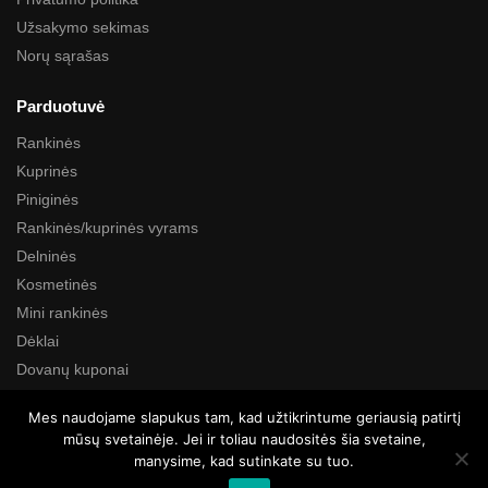
Užsakymo sekimas
Norų sąrašas
Parduotuvė
Rankinės
Kuprinės
Piniginės
Rankinės/kuprinės vyrams
Delninės
Kosmetinės
Mini rankinės
Dėklai
Dovanų kuponai
Mes naudojame slapukus tam, kad užtikrintume geriausią patirtį
Paieška
mūsų svetainėje. Jei ir toliau naudositės šia svetaine,
manysime, kad sutinkate su tuo.