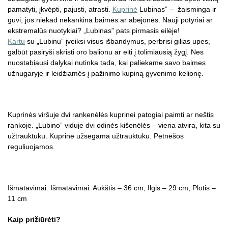
pamatyti, įkvėpti, pajusti, atrasti.
Kuprinė
Lubinas” – žaisminga ir
guvi, jos niekad nekankina baimės ar abejonės. Nauji potyriai ar
ekstremalūs nuotykiai? „Lubinas” pats pirmasis eilėje!
Kartu
su „Lubinu” įveiksi visus išbandymus, perbrisi gilias upes,
galbūt pasiryši skristi oro balionu ar eiti į tolimiausią žygį. Nes
nuostabiausi dalykai nutinka tada, kai paliekame savo baimes
užnugaryje ir leidžiamės į pažinimo kupiną gyvenimo kelionę.
Kuprinės viršuje dvi rankenėlės kuprinei patogiai paimti ar neštis
rankoje. „Lubino” viduje dvi odinės kišenėlės – viena atvira, kita su
užtrauktuku. Kuprinė užsegama užtrauktuku. Petnešos
reguliuojamos.
Išmatavimai: Išmatavimai: Aukštis – 36 cm, Ilgis – 29 cm, Plotis –
11 cm
Kaip prižiūrėti?