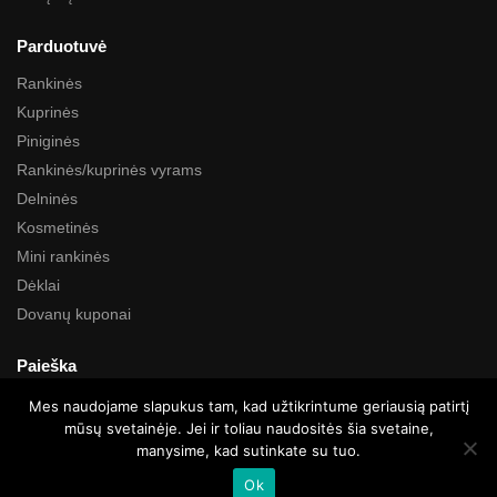
Parduotuvė
Rankinės
Kuprinės
Piniginės
Rankinės/kuprinės vyrams
Delninės
Kosmetinės
Mini rankinės
Dėklai
Dovanų kuponai
Paieška
Mes naudojame slapukus tam, kad užtikrintume geriausią patirtį
mūsų svetainėje. Jei ir toliau naudositės šia svetaine,
manysime, kad sutinkate su tuo.
Visos teisės saugomos © Kartustudio.com
Ok