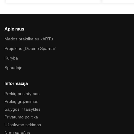
Apie mus
Mados praktika su kARTu
Projektas „Dizaino Sparnai“
Kūryba
Spaudoje
Informacija
Prekių pristatymas
Prekių grąžinimas
Sąlygos ir taisyklės
Privatumo politika
Užsakymo sekimas
Norų sąrašas