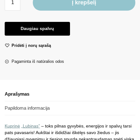
Į krepšelį
Daugiau spalvų
Pridėti į norų sąrašą
Pagaminta iš natūralios odos
Aprašymas
Papildoma informacija
Kuprinė
„Lubinas”
– toks pilnas gyvybės, energijos ir spalvų tarsi
pats pavasaris! Aukštai ir išdidžiai iškėlęs savo žiedus – jis
džiaugiasi gyvenimu ir tiesiog spurda nekantraudamas spėti viską