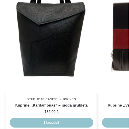
STUDIJOJE RASITE
,
KUPRINĖS
Kuprinė ,,Kardamonas” – juoda grublėta
Kuprinė ,,V
185.00
€
Į krepšelį