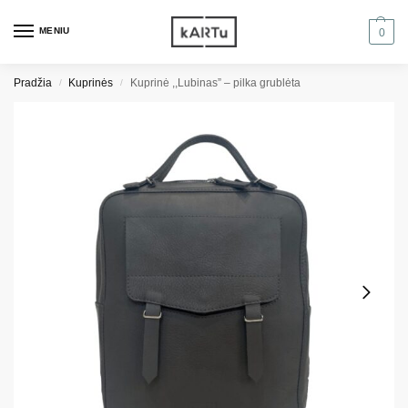
MENIU
0
Pradžia
Kuprinės
Kuprinė ,,Lubinas” – pilka grublėta
/
/