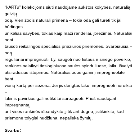
“kARTu” kolekcijoms siūti naudojame aukštos kokybės, natūralią
galvijų
odą. Vien žodis natūrali primena – tokia oda gali turėti tik jai
būdingas
unikalias savybes, tokias kaip maži randeliai, įbrėžimai. Natūraliai
odai
tausoti reikalingos specialios priežiūros priemonės. Svarbiausia –
odą
reguliariai impregnuoti, t.y. saugoti nuo lietaus ir sniego poveikio,
rankinės nelaikyti tiesioginiuose saulės spinduliuose, laiku išvalyti
atsiradusius ištepimus. Natūralios odos gaminį impregnuokite
bent
vieną kartą per sezoną. Jei jis dengtas laku, impregnuoti nereikia
–
lakinis paviršius gali netikėtai sureaguoti. Prieš naudojant
impregnantą
ant visos rankinės išbandykite jį tik ant dugno, įsitikinkite, kad
priemonė tolygiai nudžiūna, nepalieka žymių.
Svarbu: