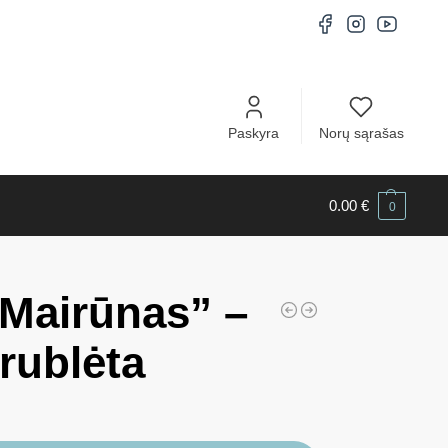
Paskyra
Norų sąrašas
0.00
€
0
„Mairūnas” –
rublėta