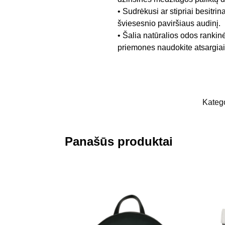
• Sudrėkusi ar stipriai besitrin
šviesesnio paviršiaus audinį.
• Šalia natūralios odos rankin
priemones naudokite atsargiai,
Katego
Panašūs produktai