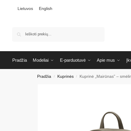
Lietuvos
English
Ieškoti
Pradžia
Modeliai
E-parduotuvė
Apie mus
Įk
Pradžia
Kuprinės
Kuprinė „Mairūnas” – smėli
/
/