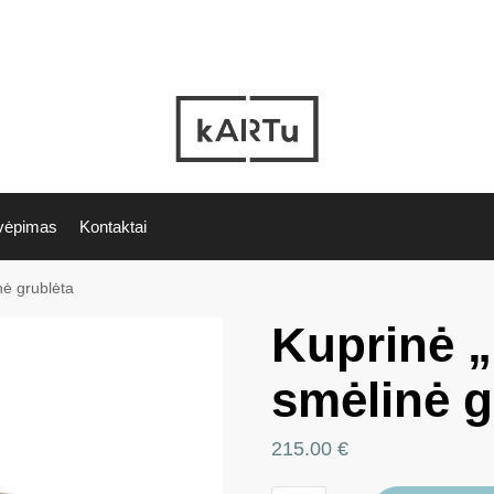
vėpimas
Kontaktai
nė grublėta
Kuprinė 
smėlinė g
215.00
€