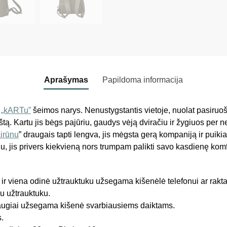
Aprašymas
Papildoma informacija
s
„kARTu”
šeimos narys. Nenustygstantis vietoje, nuolat pasiruo
aštą. Kartu jis bėgs pajūriu, gaudys vėją dviračiu ir žygiuos per
irūnu
” draugais tapti lengva, jis mėgsta gerą kompaniją ir puikiai 
 jis privers kiekvieną nors trumpam palikti savo kasdienę komfo
ir viena odinė užtrauktuku užsegama kišenėlė telefonui ar rakt
 užtrauktuku.
saugiai užsegama kišenė svarbiausiems daiktams.
.