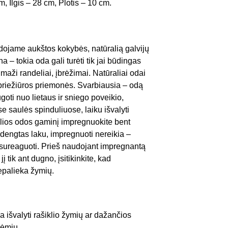
, Ilgis – 28 cm, Plotis – 10 cm.
dojame aukštos kokybės, natūralią galvijų
a – tokia oda gali turėti tik jai būdingas
maži randeliai, įbrėžimai. Natūraliai odai
 priežiūros priemonės. Svarbiausia – odą
ugoti nuo lietaus ir sniego poveikio,
se saulės spinduliuose, laiku išvalyti
alios odos gaminį impregnuokite bent
s dengtas laku, impregnuoti nereikia –
ai sureaguoti. Prieš naudojant impregnantą
į tik ant dugno, įsitikinkite, kad
epalieka žymių.
 išvalyti rašiklio žymių ar dažančios
dėmių.