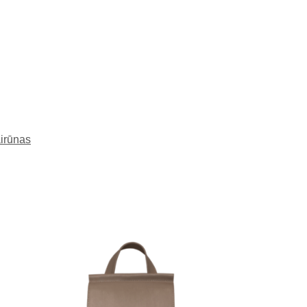
irūnas