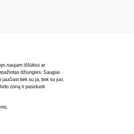
šęs naujam iššūkiui ar
 nepažintas džiungles. Saugiai
jaučiasi tiek su ja, tiek su juo.
rto zoną ir pasiduoti
ams.