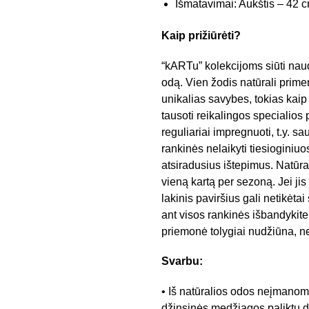
Išmatavimai: Aukštis – 42 cm
Kaip prižiūrėti?
“kARTu” kolekcijoms siūti nau
odą. Vien žodis natūrali primen
unikalias savybes, tokias kaip 
tausoti reikalingos specialios
reguliariai impregnuoti, t.y. sa
rankinės nelaikyti tiesioginiuo
atsiradusius ištepimus. Natūr
vieną kartą per sezoną. Jei ji
lakinis paviršius gali netikėt
ant visos rankinės išbandykite j
priemonė tolygiai nudžiūna, n
Svarbu:
• Iš natūralios odos neįmanoma
džinsinės medžiagos paliktų 