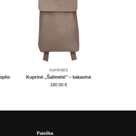
KUPRINĖS
oplio
Kuprinė ,,Šaltmėtė” – kakavinė
180.00
€
Paieška