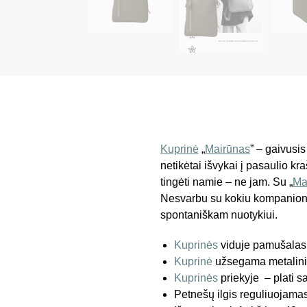
Kuprinė
„
Mairūnas
” – gaivusi
netikėtai išvykai į pasaulio kr
tingėti namie – ne jam. Su „
Ma
Nesvarbu su kokiu kompanionu,
spontaniškam nuotykiui.
Kuprinės
viduje pamušalas 
Kuprinė
užsegama metaliniu
Kuprinės
priekyje – plati 
Petnešų ilgis reguliuojamas