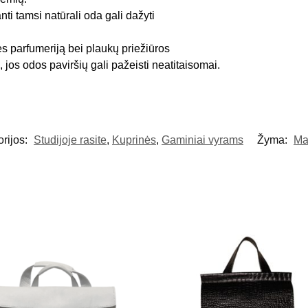
anti tamsi natūrali oda gali dažyti
ės parfumeriją bei plaukų priežiūros
 jos odos paviršių gali pažeisti neatitaisomai.
rijos:
Studijoje rasite
,
Kuprinės
,
Gaminiai vyrams
Žyma:
Ma