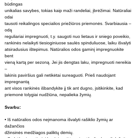
būdingas
unikalias savybes, tokias kaip maži randeliai, įbrėžimai. Natūraliai
odai
tausoti reikalingos specialios priežiūros priemonės. Svarbiausia –
odą
reguliariai impregnuoti, t.y. saugoti nuo lietaus ir sniego poveikio,
rankinės nelaikyti tiesioginiuose saulės spinduliuose, laiku išvalyti
atsiradusius ištepimus. Natūralios odos gaminį impregnuokite
bent
vieną kartą per sezoną. Jei jis dengtas laku, impregnuoti nereikia
–
lakinis paviršius gali netikėtai sureaguoti. Prieš naudojant
impregnantą
ant visos rankinės išbandykite jį tik ant dugno, įsitikinkite, kad
priemonė tolygiai nudžiūna, nepalieka žymių.
Svarbu:
• Iš natūralios odos neįmanoma išvalyti rašiklio žymių ar
dažančios
džinsinės medžiagos paliktų dėmių.