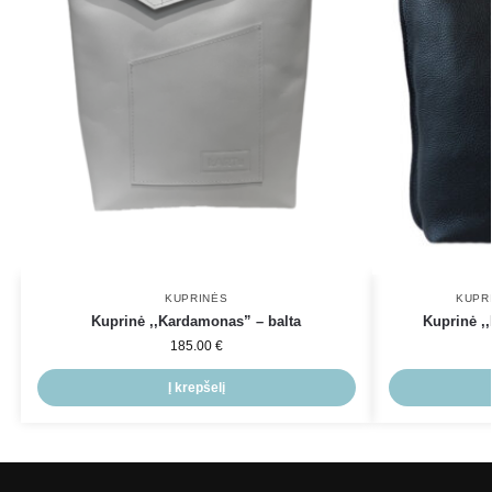
KUPRINĖS
KUPR
Kuprinė ,,Kardamonas” – balta
Kuprinė ,
185.00
€
Į krepšelį