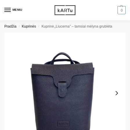
MENIU
0
Pradžia
Kuprinės
Kuprinė,,Liucerna” – tamsiai mėlyna grublėta
/
/