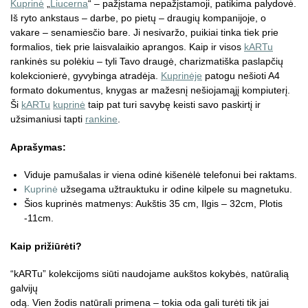
Kuprinė
„
Liucerna
“ – pažįstama nepažįstamoji, patikima palydovė.
Iš ryto ankstaus – darbe, po pietų – draugių kompanijoje, o
vakare – senamiesčio bare. Ji nesivaržo, puikiai tinka tiek prie
formalios, tiek prie laisvalaikio aprangos. Kaip ir visos
kARTu
rankinės su polėkiu – tyli Tavo draugė, charizmatiška paslapčių
kolekcionierė, gyvybinga atradėja.
Kuprinėje
patogu nešioti A4
formato dokumentus, knygas ar mažesnį nešiojamąjį kompiuterį.
Ši
kARTu
kuprinė
taip pat turi savybę keisti savo paskirtį ir
užsimaniusi tapti
rankine
.
Aprašymas:
Viduje pamušalas ir viena odinė kišenėlė telefonui bei raktams.
Kuprinė
užsegama užtrauktuku ir odine kilpele su magnetuku.
Šios kuprinės matmenys: Aukštis 35 cm, Ilgis – 32cm, Plotis
-11cm.
Kaip prižiūrėti?
“kARTu” kolekcijoms siūti naudojame aukštos kokybės, natūralią
galvijų
odą. Vien žodis natūrali primena – tokia oda gali turėti tik jai