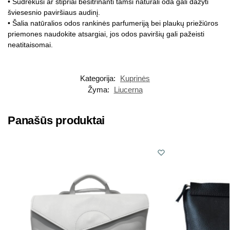
• Sudrėkusi ar stipriai besitrinanti tamsi natūrali oda gali dažyti
šviesesnio paviršiaus audinį.
• Šalia natūralios odos rankinės parfumeriją bei plaukų priežiūros
priemones naudokite atsargiai, jos odos paviršių gali pažeisti
neatitaisomai.
Kategorija:
Kuprinės
Žyma:
Liucerna
Panašūs produktai