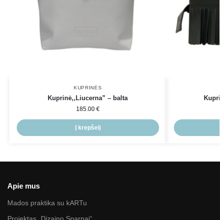
KUPRINĖS
Kuprinė,,Liucerna” – balta
Kupri
185.00
€
Į krepšelį
Apie mus
Mados praktika su kARTu
Projektas „Dizaino Sparnai“