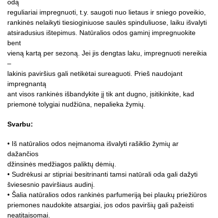
odą
reguliariai impregnuoti, t.y. saugoti nuo lietaus ir sniego poveikio,
rankinės nelaikyti tiesioginiuose saulės spinduliuose, laiku išvalyti
atsiradusius ištepimus. Natūralios odos gaminį impregnuokite
bent
vieną kartą per sezoną. Jei jis dengtas laku, impregnuoti nereikia
–
lakinis paviršius gali netikėtai sureaguoti. Prieš naudojant
impregnantą
ant visos rankinės išbandykite jį tik ant dugno, įsitikinkite, kad
priemonė tolygiai nudžiūna, nepalieka žymių.
Svarbu:
• Iš natūralios odos neįmanoma išvalyti rašiklio žymių ar
dažančios
džinsinės medžiagos paliktų dėmių.
• Sudrėkusi ar stipriai besitrinanti tamsi natūrali oda gali dažyti
šviesesnio paviršiaus audinį.
• Šalia natūralios odos rankinės parfumeriją bei plaukų priežiūros
priemones naudokite atsargiai, jos odos paviršių gali pažeisti
neatitaisomai.