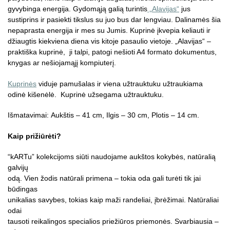
gyvybinga energija. Gydomąją galią turintis
„Alavijas“
jus
sustiprins ir pasiekti tikslus su juo bus dar lengviau. Dalinamės šia
nepaprasta energija ir mes su Jumis. Kuprinė įkvepia keliauti ir
džiaugtis kiekviena diena vis kitoje pasaulio vietoje. „Alavijas“ –
praktiška kuprinė,
ji talpi, patogi nešioti A4 formato dokumentus,
knygas ar nešiojamąjį kompiuterį.
Kuprinės
viduje pamušalas ir viena užtrauktuku užtraukiama
odinė kišenėlė. Kuprinė užsegama užtrauktuku.
Išmatavimai: Aukštis – 41 cm, Ilgis – 30 cm, Plotis – 14 cm.
Kaip prižiūrėti?
“kARTu” kolekcijoms siūti naudojame aukštos kokybės, natūralią
galvijų
odą. Vien žodis natūrali primena – tokia oda gali turėti tik jai
būdingas
unikalias savybes, tokias kaip maži randeliai, įbrėžimai. Natūraliai
odai
tausoti reikalingos specialios priežiūros priemonės. Svarbiausia –