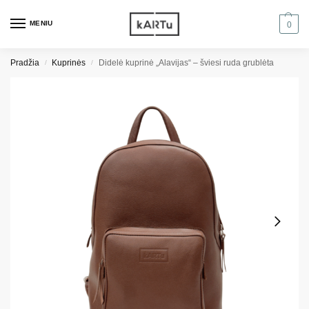
MENIU
0
Pradžia
Kuprinės
Didelė kuprinė „Alavijas“ – šviesi ruda grublėta
/
/