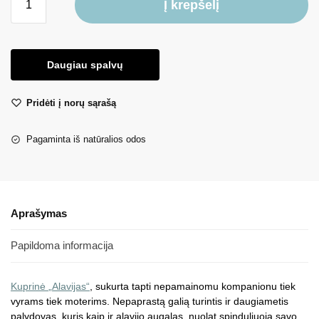
Į krepšelį
Daugiau spalvų
Pridėti į norų sąrašą
Pagaminta iš natūralios odos
Aprašymas
Papildoma informacija
Kuprinė
„Alavijas“
, sukurta tapti nepamainomu kompanionu tiek
vyrams tiek moterims. Nepaprastą galią turintis ir daugiametis
palydovas, kuris kaip ir alavijo augalas, nuolat spinduliuoja savo