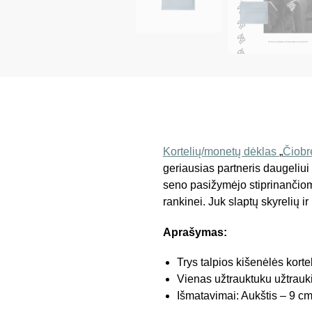
Kortelių/monetų dėklas
„
Čiobr
geriausias partneris daugeliui
seno pasižymėjo stiprinančiom
rankinei. Juk slaptų skyrelių 
Aprašymas:
Trys talpios kišenėlės kort
Vienas užtrauktuku užtrau
Išmatavimai: Aukštis – 9 cm,