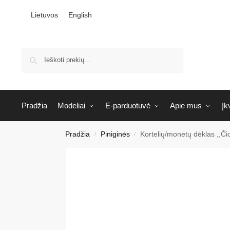
Lietuvos
English
Ieškoti
Pradžia
Modeliai
E-parduotuvė
Apie mus
Įk
Pradžia
Piniginės
Kortelių/monetų dėklas ,,Čio
/
/