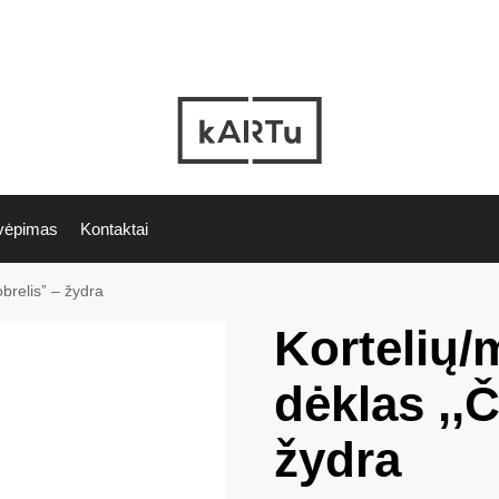
vėpimas
Kontaktai
brelis” – žydra
Kortelių/
dėklas ,,Č
žydra