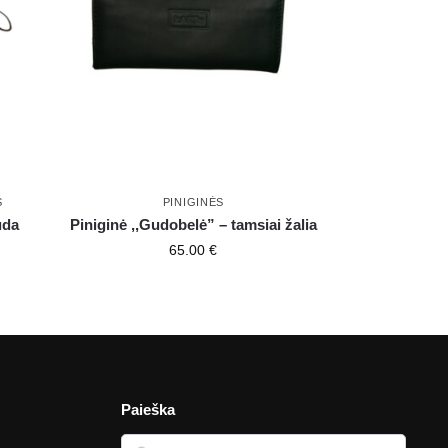
S
PINIGINĖS
uda
Piniginė ,,Gudobelė” – tamsiai žalia
65.00
€
Paieška