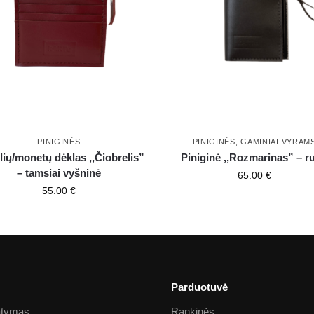
PINIGINĖS
PINIGINĖS
,
GAMINIAI VYRAM
lių/monetų dėklas ,,Čiobrelis”
Piniginė ,,Rozmarinas” – r
– tamsiai vyšninė
65.00
€
55.00
€
Parduotuvė
tatymas
Rankinės