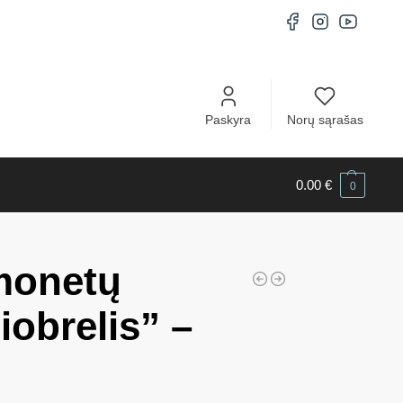
Paskyra
Norų sąrašas
0.00
€
0
monetų
iobrelis” –