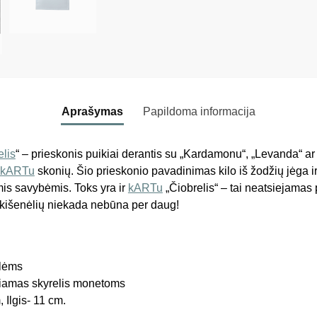
Aprašymas
Papildoma informacija
elis
“ – prieskonis puikiai derantis su „Kardamonu“, „Levanda“ ar
kARTu
skonių. Šio prieskonio pavadinimas kilo iš žodžių jėga ir
is savybėmis. Toks yra ir
kARTu
„Čiobrelis“ – tai neatsiejamas
ir kišenėlių niekada nebūna per daug!
elėms
kiamas skyrelis monetoms
 Ilgis- 11 cm.