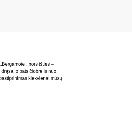
 „Bergamote“, nors išties –
 drąsa, o pats čiobrelis nuo
 pastiprinimas kiekvienai mūsų