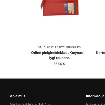
STUDIJOJE RASITE
,
PINIGINĖS
Odinė piniginė/dėklas „Kmynas“ –
Korte
lygi raudona
65.00
€
Apie mus
Informacija
Mados praktika su kARTu
Prekių pris