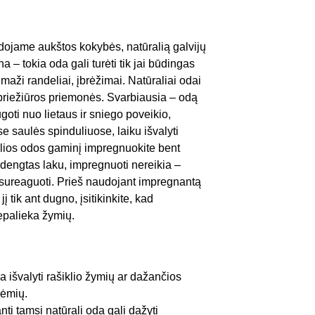
udojame aukštos kokybės, natūralią galvijų
a – tokia oda gali turėti tik jai būdingas
maži randeliai, įbrėžimai. Natūraliai odai
 priežiūros priemonės. Svarbiausia – odą
ugoti nuo lietaus ir sniego poveikio,
se saulės spinduliuose, laiku išvalyti
alios odos gaminį impregnuokite bent
s dengtas laku, impregnuoti nereikia –
ai sureaguoti. Prieš naudojant impregnantą
į tik ant dugno, įsitikinkite, kad
epalieka žymių.
 išvalyti rašiklio žymių ar dažančios
dėmių.
anti tamsi natūrali oda gali dažyti