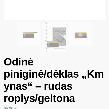
Odinė
piniginė/dėklas „Km
ynas“ – rudas
roplys/geltona
65.00
€