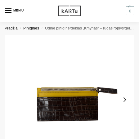
MENIU
0
Pradžia
Piniginės
Odinė piniginė/dėklas „Kmynas“ – rudas roplys/geltona
/
/