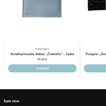
PINIGINĖS
Kortelių/monetų dėklas ,,Čiobrelis” – žydra
Piniginė ,,Gu
55.00
€
Į krepšelį
Apie mus