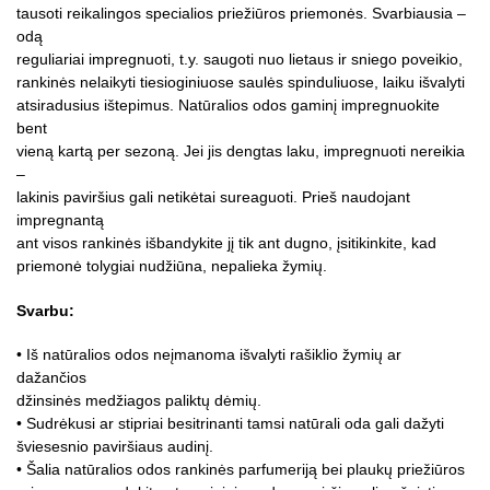
tausoti reikalingos specialios priežiūros priemonės. Svarbiausia –
odą
reguliariai impregnuoti, t.y. saugoti nuo lietaus ir sniego poveikio,
rankinės nelaikyti tiesioginiuose saulės spinduliuose, laiku išvalyti
atsiradusius ištepimus. Natūralios odos gaminį impregnuokite
bent
vieną kartą per sezoną. Jei jis dengtas laku, impregnuoti nereikia
–
lakinis paviršius gali netikėtai sureaguoti. Prieš naudojant
impregnantą
ant visos rankinės išbandykite jį tik ant dugno, įsitikinkite, kad
priemonė tolygiai nudžiūna, nepalieka žymių.
Svarbu:
• Iš natūralios odos neįmanoma išvalyti rašiklio žymių ar
dažančios
džinsinės medžiagos paliktų dėmių.
• Sudrėkusi ar stipriai besitrinanti tamsi natūrali oda gali dažyti
šviesesnio paviršiaus audinį.
• Šalia natūralios odos rankinės parfumeriją bei plaukų priežiūros