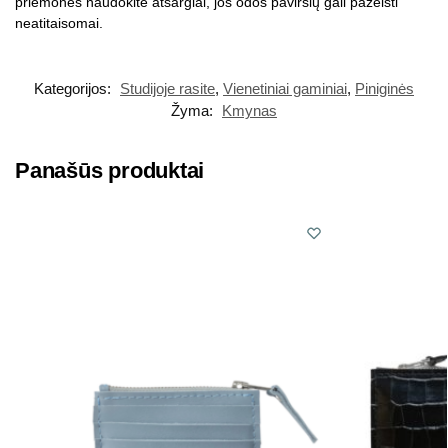
priemones naudokite atsargiai, jos odos paviršių gali pažeisti
neatitaisomai.
Kategorijos:
Studijoje rasite
,
Vienetiniai gaminiai
,
Piniginės
Žyma:
Kmynas
Panašūs produktai