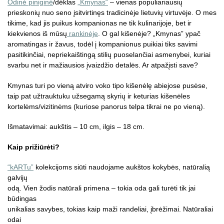
Odinė piniginė
/dėklas
„Kmynas“
– vienas populiariausių
prieskonių nuo seno įsitvirtinęs tradicinėje lietuvių virtuvėje. O mes
tikime, kad jis puikus kompanionas ne tik kulinarijoje, bet ir
kiekvienos iš mūsų
rankinėje
. O gal kišenėje? „Kmynas” ypač
aromatingas ir žavus, todėl į kompanionus puikiai tiks savimi
pasitikinčiai, nepriekaištingą stilių puoselančiai asmenybei, kuriai
svarbu net ir mažiausios įvaizdžio detalės. Ar atpažįsti save?
Kmynas turi po vieną atviro voko tipo kišenėlę abiejose pusėse,
taip pat užtrauktuku užsegamą skyrių ir keturias kišenėles
kortelėms/vizitinėms (kuriose panorus telpa tikrai ne po vieną).
Išmatavimai: aukštis – 10 cm, ilgis – 18 cm.
Kaip prižiūrėti?
“kARTu”
kolekcijoms siūti naudojame aukštos kokybės, natūralią
galvijų
odą. Vien žodis natūrali primena – tokia oda gali turėti tik jai
būdingas
unikalias savybes, tokias kaip maži randeliai, įbrėžimai. Natūraliai
odai