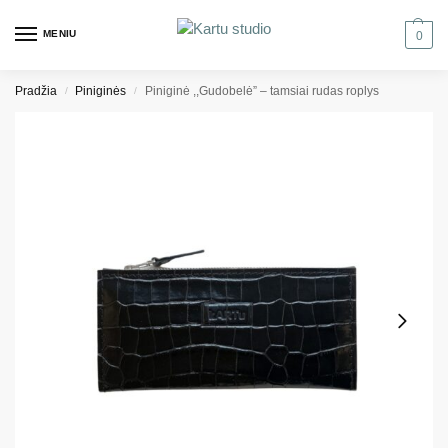
MENIU
0
Pradžia
Piniginės
Piniginė ,,Gudobelė” – tamsiai rudas roplys
/
/