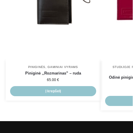
PINIGINĖS
,
GAMINIAI VYRAMS
STUDIJOJE 
Piniginė ,,Rozmarinas” – ruda
Odinė pinigi
65.00
€
Į krepšelį