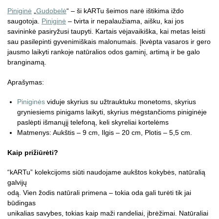
Piniginė
„
Gudobelė
“ – ši kARTu šeimos narė ištikima iždo
saugotoja.
Piniginė
– tvirta ir nepalaužiama, aišku, kai jos
savininkė pasiryžusi taupyti. Kartais vėjavaikiška, kai metas leisti
sau pasilepinti gyvenimiškais malonumais. Įkvėpta vasaros ir gero
jausmo laikyti rankoje natūralios odos gaminį, artimą ir be galo
branginamą.
Aprašymas:
Piniginės
viduje skyrius su užtrauktuku monetoms, skyrius
gryniesiems pinigams laikyti, skyrius mėgstančioms piniginėje
paslėpti išmanųjį telefoną, keli skyreliai kortelėms
Matmenys: Aukštis – 9 cm, Ilgis – 20 cm, Plotis – 5,5 cm.
Kaip prižiūrėti?
“kARTu” kolekcijoms siūti naudojame aukštos kokybės, natūralią
galvijų
odą. Vien žodis natūrali primena – tokia oda gali turėti tik jai
būdingas
unikalias savybes, tokias kaip maži randeliai, įbrėžimai. Natūraliai