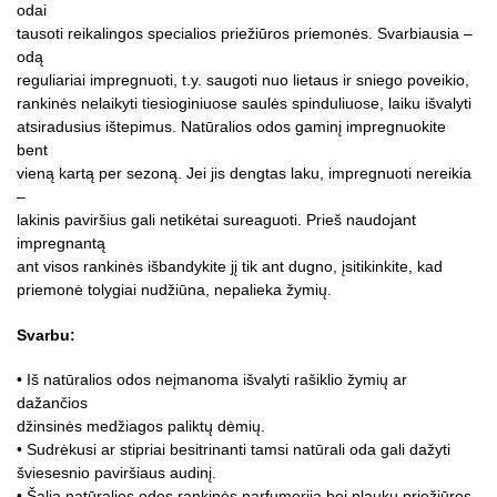
odai
tausoti reikalingos specialios priežiūros priemonės. Svarbiausia –
odą
reguliariai impregnuoti, t.y. saugoti nuo lietaus ir sniego poveikio,
rankinės nelaikyti tiesioginiuose saulės spinduliuose, laiku išvalyti
atsiradusius ištepimus. Natūralios odos gaminį impregnuokite
bent
vieną kartą per sezoną. Jei jis dengtas laku, impregnuoti nereikia
–
lakinis paviršius gali netikėtai sureaguoti. Prieš naudojant
impregnantą
ant visos rankinės išbandykite jį tik ant dugno, įsitikinkite, kad
priemonė tolygiai nudžiūna, nepalieka žymių.
Svarbu:
• Iš natūralios odos neįmanoma išvalyti rašiklio žymių ar
dažančios
džinsinės medžiagos paliktų dėmių.
• Sudrėkusi ar stipriai besitrinanti tamsi natūrali oda gali dažyti
šviesesnio paviršiaus audinį.
• Šalia natūralios odos rankinės parfumeriją bei plaukų priežiūros