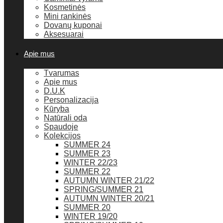
Kosmetinės
Mini rankinės
Dovanų kuponai
Aksesuarai
Apie mus
Tvarumas
Apie mus
D.U.K
Personalizacija
Kūryba
Natūrali oda
Spaudoje
Kolekcijos
SUMMER 24
SUMMER 23
WINTER 22/23
SUMMER 22
AUTUMN WINTER 21/22
SPRING/SUMMER 21
AUTUMN WINTER 20/21
SUMMER 20
WINTER 19/20