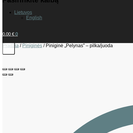
Lietuvos
English
0.00
€
0
Pradžia
/
Piniginės
/
Piniginė „Pelynas” – pilka/juoda