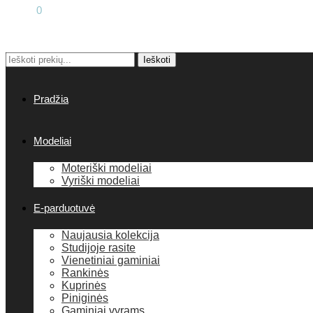
0.00
€
0
Ieškoti
Pradžia
Modeliai
Moteriški modeliai
Vyriški modeliai
E-parduotuvė
Naujausia kolekcija
Studijoje rasite
Vienetiniai gaminiai
Rankinės
Kuprinės
Piniginės
Gaminiai vyrams