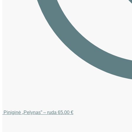
Piniginė „Pelynas” – ruda
65.00
€