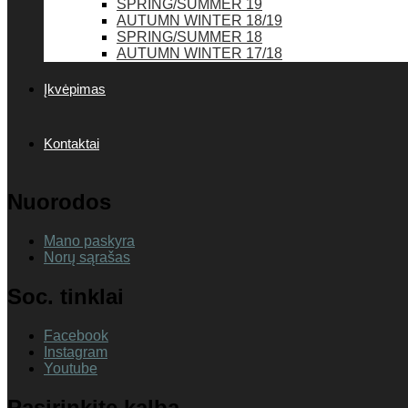
SPRING/SUMMER 19
AUTUMN WINTER 18/19
SPRING/SUMMER 18
AUTUMN WINTER 17/18
Įkvėpimas
Kontaktai
Nuorodos
Mano paskyra
Norų sąrašas
Soc. tinklai
Facebook
Instagram
Youtube
Pasirinkite kalbą