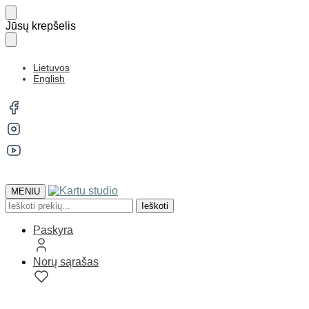
Jūsų krepšelis
Lietuvos
English
MENIU
Ieškoti
Paskyra
Norų sąrašas