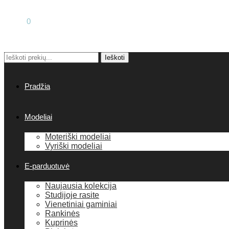
0.00
€
0
Ieškoti:
Ieškoti
Pradžia
Modeliai
Moteriški modeliai
Vyriški modeliai
E-parduotuvė
Naujausia kolekcija
Studijoje rasite
Vienetiniai gaminiai
Rankinės
Kuprinės