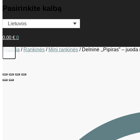
Pasirinkite kalbą
Lietuvos
0.00
€
0
Pradžia
/
Rankinės
/
Mini rankinės
/
Delninė ,,Pipiras” – juoda 