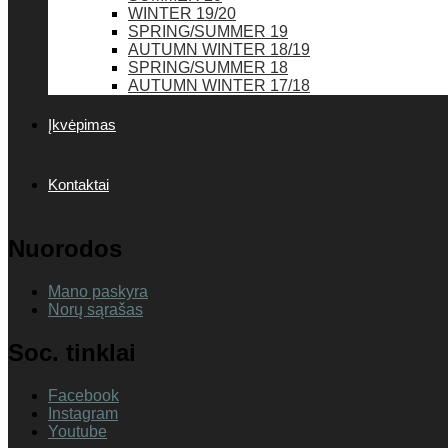
WINTER 19/20
SPRING/SUMMER 19
AUTUMN WINTER 18/19
SPRING/SUMMER 18
AUTUMN WINTER 17/18
Įkvėpimas
Kontaktai
Nuorodos
Mano paskyra
Norų sąrašas
Soc. tinklai
Facebook
Instagram
Youtube