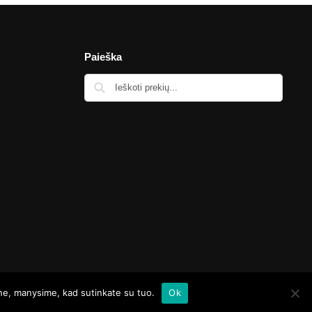
Paieška
Visos teisės saugomos © Kartustudio.com
ine, manysime, kad sutinkate su tuo.
Ok