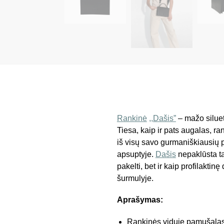
Rankinė
,,Dašis”
– mažo siluet
Tiesa, kaip ir pats augalas, r
iš visų savo gurmaniškiausių 
apsuptyje.
Dašis
nepaklūsta ta
pakelti, bet ir kaip profilaktinę
šurmulyje.
Aprašymas:
Rankinės viduje pamušalas, 