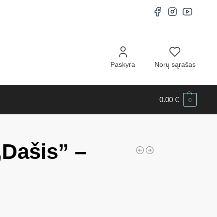
Paskyra
Norų sąrašas
0.00
€
0
,Dašis” –