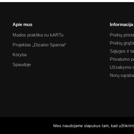
Apie mus
Informacija
Mados praktika su kARTu
Prekių pris
Prekių grąž
Projektas „Dizaino Sparnai“
Sąlygos ir t
Kūryba
Privatumo po
Spaudoje
Užsakymo 
Norų sąraš
Mes naudojame slapukus tam, kad užtikrintum