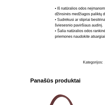
• Iš natūralios odos neįmanoma
džinsinės medžiagos paliktų 
• Sudrėkusi ar stipriai besitrin
šviesesnio paviršiaus audinį.
• Šalia natūralios odos rankin
priemones naudokite atsargiai,
Kategorijos:
Panašūs produktai