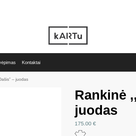
vėpimas
Kontaktai
Dašis” – juodas
Rankinė ,
juodas
175.00
€