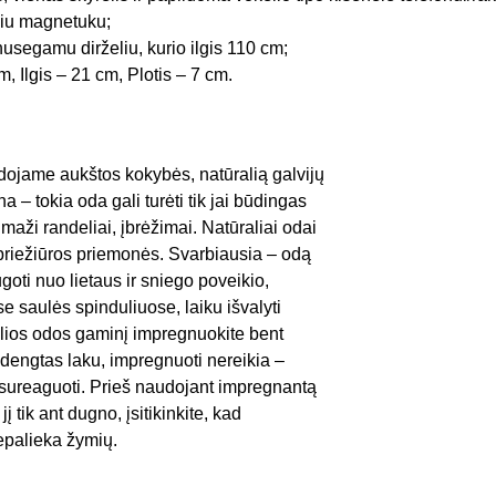
iu magnetuku;
segamu dirželiu, kurio ilgis 110 cm;
, Ilgis – 21 cm, Plotis – 7 cm.
dojame aukštos kokybės, natūralią galvijų
a – tokia oda gali turėti tik jai būdingas
maži randeliai, įbrėžimai. Natūraliai odai
 priežiūros priemonės. Svarbiausia – odą
ugoti nuo lietaus ir sniego poveikio,
se saulės spinduliuose, laiku išvalyti
alios odos gaminį impregnuokite bent
s dengtas laku, impregnuoti nereikia –
ai sureaguoti. Prieš naudojant impregnantą
į tik ant dugno, įsitikinkite, kad
epalieka žymių.