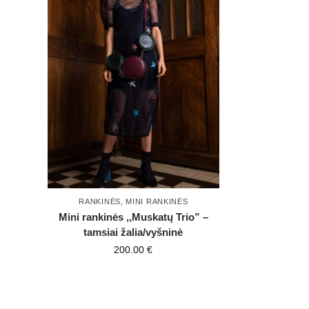
RANKINĖS
,
MINI RANKINĖS
Mini rankinės ,,Muskatų Trio” –
tamsiai žalia/vyšninė
200.00
€