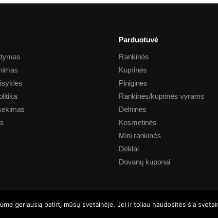
Parduotuvė
tatymas
Rankinės
inimas
Kuprinės
aisyklės
Piniginės
litika
Rankinės/kuprinės vyrams
sekimas
Delninės
as
Kosmetinės
Mini rankinės
Dėklai
Dovanų kuponai
e geriausią patirtį mūsų svetainėje. Jei ir toliau naudositės šia sveta