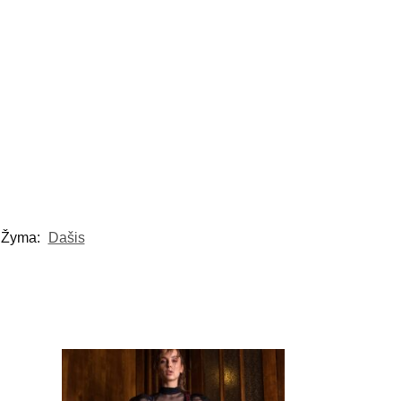
Žyma:
Dašis