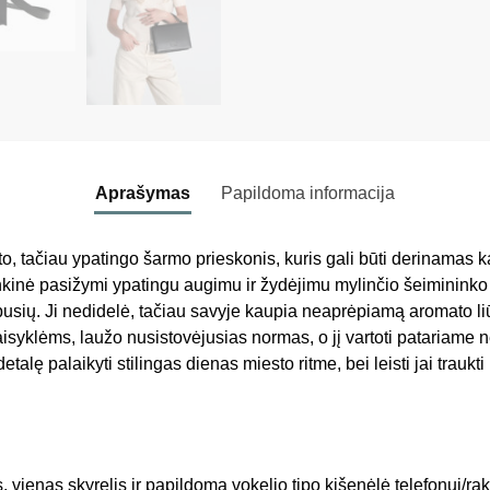
Aprašymas
Papildoma informacija
o, tačiau ypatingo šarmo prieskonis, kuris gali būti derinamas k
ankinė pasižymi ypatingu augimu ir žydėjimu mylinčio šeimininko
pusių. Ji nedidelė, tačiau savyje kaupia neaprėpiamą aromato li
isyklėms, laužo nusistovėjusias normas, o jį vartoti patariame ne
 detalę palaikyti stilingas dienas miesto ritme, bei leisti jai trauk
vienas skyrelis ir papildoma vokelio tipo kišenėlė telefonui/ra