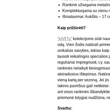
Rankinė užsegama metalin
Komplektuojama su vienu nu
Išmatavimai: Aukštis – 17 cm
Kaip prižiūrėti?
“kARTu”
kolekcijoms siūti nau
odą. Vien žodis natūrali primen
unikalias savybes, tokias kaip 
tausoti reikalingos specialios
reguliariai impregnuoti, t.y. sa
rankinės nelaikyti tiesioginiuo
atsiradusius ištepimus. Natūr
vieną kartą per sezoną. Jei ji
lakinis paviršius gali netikėt
ant visos rankinės išbandykite j
priemonė tolygiai nudžiūna, n
Svarbu: