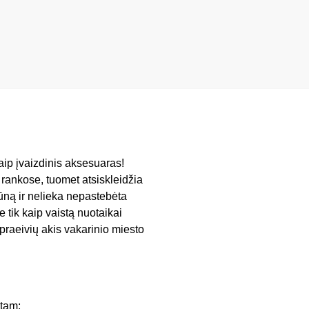
aip įvaizdinis aksesuaras!
 rankose, tuomet atsiskleidžia
ūną ir nelieka nepastebėta
 tik kaip vaistą nuotaikai
ti praeivių akis vakarinio miesto
ktam;