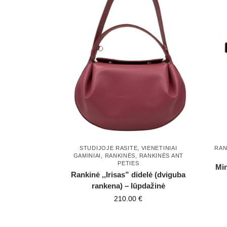
STUDIJOJE RASITE
,
VIENETINIAI
RAN
GAMINIAI
,
RANKINĖS
,
RANKINĖS ANT
PETIES
Min
Rankinė ,,Irisas” didelė (dviguba
rankena) – lūpdažinė
210.00
€