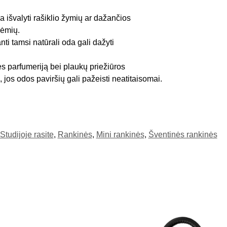
 išvalyti rašiklio žymių ar dažančios
dėmių.
anti tamsi natūrali oda gali dažyti
ės parfumeriją bei plaukų priežiūros
 jos odos paviršių gali pažeisti neatitaisomai.
Studijoje rasite
,
Rankinės
,
Mini rankinės
,
Šventinės rankinės