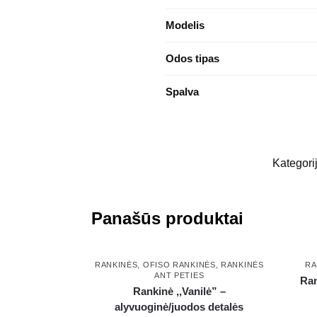
Modelis
Odos tipas
Spalva
Kategori
Panašūs produktai
RANKINĖS
,
OFISO RANKINĖS
,
RANKINĖS
RA
ANT PETIES
Ran
Rankinė ,,Vanilė” –
alyvuoginė/juodos detalės