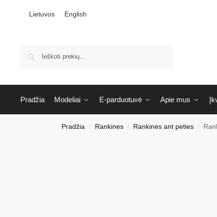
Lietuvos
English
Ieškoti
Pradžia
Modeliai
E-parduotuvė
Apie mus
Įk
Pradžia
Rankinės
Rankinės ant peties
Rank
/
/
/