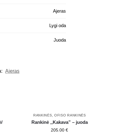
Ajeras
Lygi oda
Juoda
a:
Ajeras
RANKINĖS
,
OFISO RANKINĖS
ė/
Rankinė ,,Kakava” – juoda
205.00
€