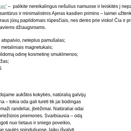
ras”
– palikite nereikalingus nešulius namuose ir leiskitės į ne
antūrus ir minimalistinis Ajeras kasdien primins – laimei užten
aus jūsų papildomais rūpesčiais, nes derės prie visko! Čia ir pr
ą saviems džiaugsmams.
 atspalvio, neteplus pamušalas;
metaliniais magnetukais;
apildomą odinę kosmetinę smuklmenos;
ržas;
5
dojame aukštos kokybės, natūralią galvijų
a – tokia oda gali turėti tik jai būdingas
maži randeliai, įbrėžimai. Natūraliai odai
 priežiūros priemonės. Svarbiausia – odą
ugoti nuo lietaus ir sniego poveikio,
se saulės spinduliuose, laiku išvalyti