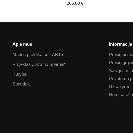
205.00
€
Apie mus
Informacija
Mados praktika su kARTu
Prekių pris
Prekių grąž
Projektas „Dizaino Sparnai“
Sąlygos ir t
Kūryba
Privatumo po
Spaudoje
Užsakymo 
Norų sąraš