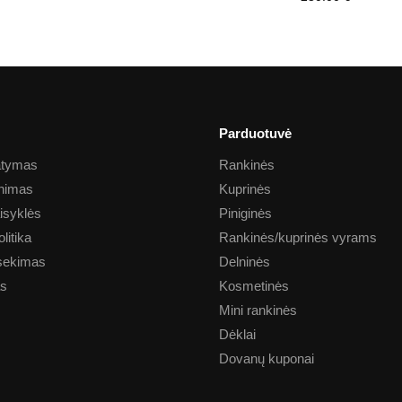
Parduotuvė
tatymas
Rankinės
inimas
Kuprinės
aisyklės
Piniginės
litika
Rankinės/kuprinės vyrams
sekimas
Delninės
as
Kosmetinės
Mini rankinės
Dėklai
Dovanų kuponai