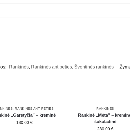
jos:
Rankinės
,
Rankinės ant peties
,
Šventinės rankinės
Žym
NKINĖS
,
RANKINĖS ANT PETIES
RANKINĖS
kinė ,,Garstyčia” – kreminė
Rankinė ,,Mėta” – kremin
šokoladinė
180.00
€
230.00
€