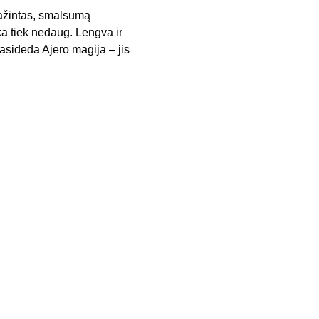
pažintas, smalsumą
ka tiek nedaug. Lengva ir
asideda Ajero magija – jis