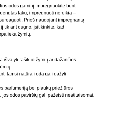
alios odos gaminį impregnuokite bent
s dengtas laku, impregnuoti nereikia –
ai sureaguoti. Prieš naudojant impregnantą
į tik ant dugno, įsitikinkite, kad
epalieka žymių.
 išvalyti rašiklio žymių ar dažančios
dėmių.
anti tamsi natūrali oda gali dažyti
ės parfumeriją bei plaukų priežiūros
 jos odos paviršių gali pažeisti neatitaisomai.