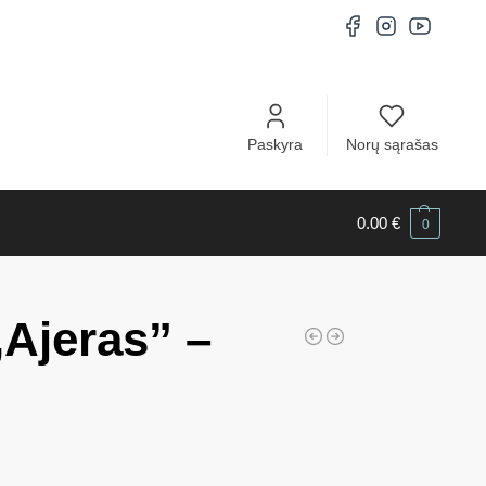
Paskyra
Norų sąrašas
0.00
€
0
,Ajeras” –