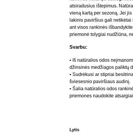
atsiradusius ištepimus. Natūr
vieną kartą per sezoną. Jei ji
lakinis paviršius gali netikėt
ant visos rankinės išbandykite j
priemonė tolygiai nudžiūna, n
Svarbu:
• Iš natūralios odos neįmanoma
džinsinės medžiagos paliktų 
• Sudrėkusi ar stipriai besitrin
šviesesnio paviršiaus audinį.
• Šalia natūralios odos rankin
priemones naudokite atsargiai,
Lytis