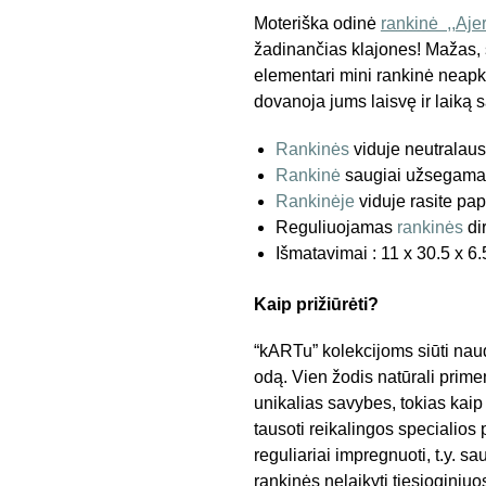
Moteriška odinė
rankinė ,,
Aje
žadinančias klajones! Mažas, s
elementari mini rankinė neapkr
dovanoja jums laisvę ir laik
Rankinės
viduje neutralaus
Rankinė
saugiai užsegama 
Rankinėje
viduje rasite p
Reguliuojamas
rankinės
di
Išmatavimai : 11 x 30.5 x 6.
Kaip prižiūrėti?
“kARTu” kolekcijoms siūti nau
odą. Vien žodis natūrali primen
unikalias savybes, tokias kaip 
tausoti reikalingos specialios
reguliariai impregnuoti, t.y. sa
rankinės nelaikyti tiesioginiuo