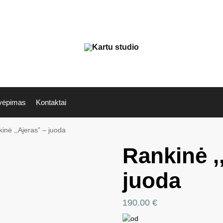
vėpimas
Kontaktai
inė ,,Ajeras” – juoda
Rankinė ,
juoda
190.00
€