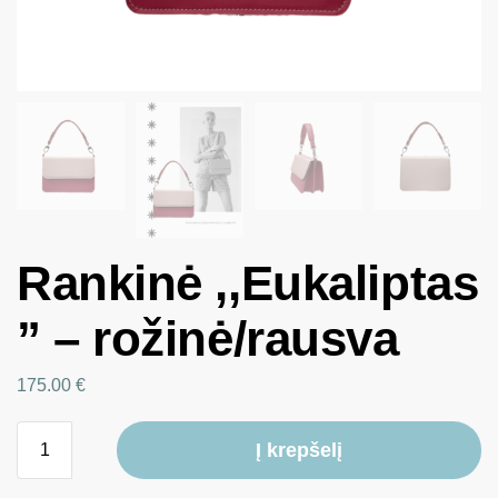
Rankinė ,,Eukaliptas
” – rožinė/rausva
175.00
€
Į krepšelį