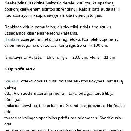
Neabejotinai išskirtinė įvaizdžio detalė, kuri įtrauks ypatingą
poskonį kiekvienam spintos sprendimui. Kaip ir pats augalas, ji
nuolatos žydi ir kaupia savyje vis kitas dienų istorijas.
Rankinės viduje pamušalas, du skyreliai ir dvi užtrauktuku
užsegamos kišenėlės telefonui/raktams.
Rankinė
užsegama metaliniu magnetuku. Komplektuojama su
dviem nusegamais dirželiais, kurių ilgis 26 cm ir 100 cm.
Išmatavimai: Aukštis – 16 cm, Ilgis – 23,5 cm, Plotis – 11 cm.
Kaip prižiūrėti?
“
kARTu
” kolekcijoms siūti naudojame aukštos kokybės, natūralią
galvijų
odą. Vien žodis natūrali primena – tokia oda gali turėti tik jai
būdingas
unikalias savybes, tokias kaip maži randeliai, įbrėžimai. Natūraliai
odai
tausoti reikalingos specialios priežiūros priemonės. Svarbiausia –
odą
reguliariai impregnuoti, t.y. saugoti nuo lietaus ir sniego poveikio,