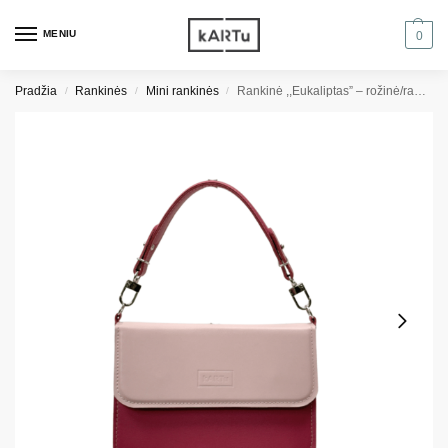
MENIU
0
Pradžia
Rankinės
Mini rankinės
Rankinė ,,Eukaliptas” – rožinė/rausva
/
/
/