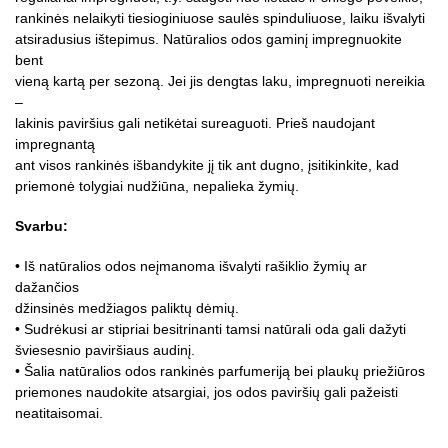
rankinės nelaikyti tiesioginiuose saulės spinduliuose, laiku išvalyti
atsiradusius ištepimus. Natūralios odos gaminį impregnuokite
bent
vieną kartą per sezoną. Jei jis dengtas laku, impregnuoti nereikia
–
lakinis paviršius gali netikėtai sureaguoti. Prieš naudojant
impregnantą
ant visos rankinės išbandykite jį tik ant dugno, įsitikinkite, kad
priemonė tolygiai nudžiūna, nepalieka žymių.
Svarbu:
• Iš natūralios odos neįmanoma išvalyti rašiklio žymių ar
dažančios
džinsinės medžiagos paliktų dėmių.
• Sudrėkusi ar stipriai besitrinanti tamsi natūrali oda gali dažyti
šviesesnio paviršiaus audinį.
• Šalia natūralios odos rankinės parfumeriją bei plaukų priežiūros
priemones naudokite atsargiai, jos odos paviršių gali pažeisti
neatitaisomai.