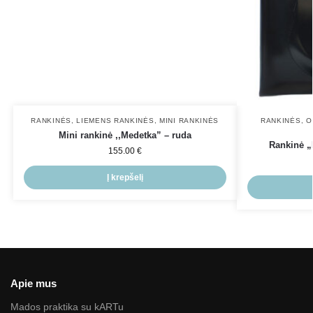
RANKINĖS
,
LIEMENS RANKINĖS
,
MINI RANKINĖS
RANKINĖS
,
O
Mini rankinė ,,Medetka” – ruda
Rankinė „
155.00
€
Į krepšelį
Apie mus
Mados praktika su kARTu