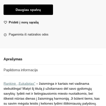
Daugiau spalvų
Pridėti į norų sąrašą
Pagaminta iš natūralios odos
Aprašymas
Papildoma informacija
Rankinė
,,Eukaliptas”
– žaisminga ir kartais net vadinama
stebuklinga! Matyt šį titulą ji užsitarnavo dėl savo gydomųjų
savybių: lydėti net ir lietingiausiomis miesto nuotaikomis, bei
iškeisti niūrias dienas į žaismingą harmoniją. Ji būtent tiems, kas
su savim mėgsta leistis į keliones lydimi ištikimiausių palydovų.