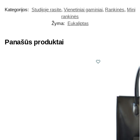
Kategorijos:
Studijoje rasite
,
Vienetiniai gaminiai
,
Rankinės
,
Mini
rankinės
Žyma:
Eukaliptas
Panašūs produktai