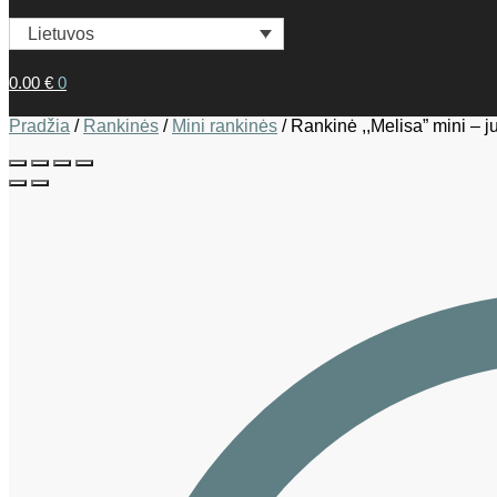
Lietuvos
0.00
€
0
Pradžia
/
Rankinės
/
Mini rankinės
/
Rankinė ,,Melisa” mini – j