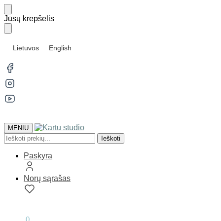
Skip
Skip
Jūsų krepšelis
to
to
navigation
content
Lietuvos
English
MENIU
Ieškoti:
Ieškoti
Paskyra
Norų sąrašas
0.00
€
0