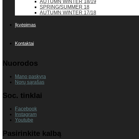
AUTUMN WINTER 18/19
SPRING/SUMMER 18
AUTUMN WINTER 17/18
Įkvėpimas
Kontaktai
Nuorodos
Mano paskyra
Norų sąrašas
Soc. tinklai
Facebook
Instagram
Youtube
Pasirinkite kalbą