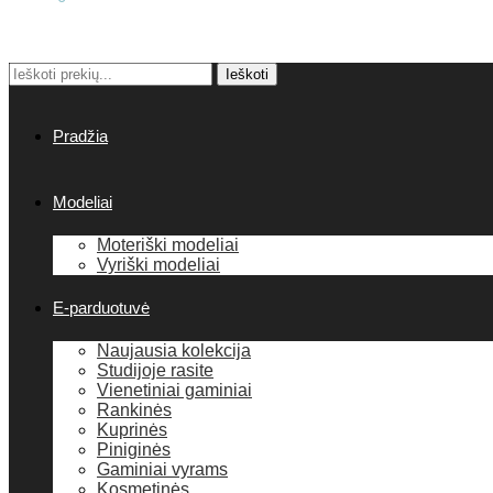
Ieškoti:
Ieškoti
Pradžia
Modeliai
Moteriški modeliai
Vyriški modeliai
E-parduotuvė
Naujausia kolekcija
Studijoje rasite
Vienetiniai gaminiai
Rankinės
Kuprinės
Piniginės
Gaminiai vyrams
Kosmetinės