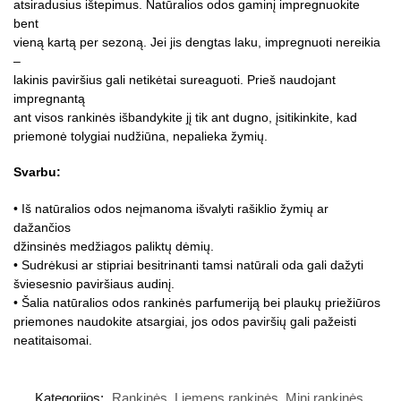
atsiradusius ištepimus. Natūralios odos gaminį impregnuokite
bent
vieną kartą per sezoną. Jei jis dengtas laku, impregnuoti nereikia
–
lakinis paviršius gali netikėtai sureaguoti. Prieš naudojant
impregnantą
ant visos rankinės išbandykite jį tik ant dugno, įsitikinkite, kad
priemonė tolygiai nudžiūna, nepalieka žymių.
Svarbu:
• Iš natūralios odos neįmanoma išvalyti rašiklio žymių ar
dažančios
džinsinės medžiagos paliktų dėmių.
• Sudrėkusi ar stipriai besitrinanti tamsi natūrali oda gali dažyti
šviesesnio paviršiaus audinį.
• Šalia natūralios odos rankinės parfumeriją bei plaukų priežiūros
priemones naudokite atsargiai, jos odos paviršių gali pažeisti
neatitaisomai.
Kategorijos:
Rankinės
,
Liemens rankinės
,
Mini rankinės
,