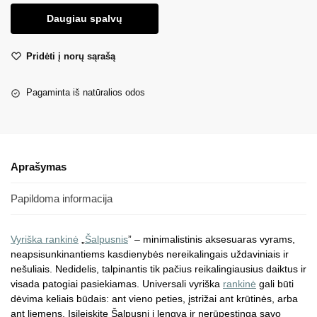
Daugiau spalvų
Pridėti į norų sąrašą
Pagaminta iš natūralios odos
Aprašymas
Papildoma informacija
Vyriška rankinė
„
Šalpusnis
” – minimalistinis aksesuaras vyrams,
neapsisunkinantiems kasdienybės nereikalingais uždaviniais ir
nešuliais. Nedidelis, talpinantis tik pačius reikalingiausius daiktus ir
visada patogiai pasiekiamas. Universali vyriška
rankinė
gali būti
dėvima keliais būdais: ant vieno peties, įstrižai ant krūtinės, arba
ant liemens. Įsileiskite Šalpusnį į lengvą ir nerūpestingą savo