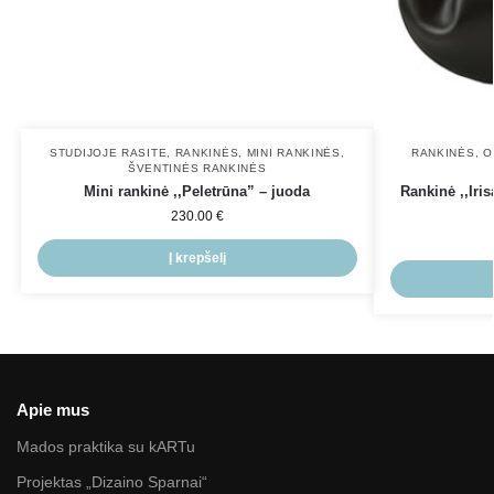
STUDIJOJE RASITE
,
RANKINĖS
,
MINI RANKINĖS
,
RANKINĖS
,
O
ŠVENTINĖS RANKINĖS
Mini rankinė ,,Peletrūna” – juoda
Rankinė ,,Iri
230.00
€
Į krepšelį
Apie mus
Mados praktika su kARTu
Projektas „Dizaino Sparnai“