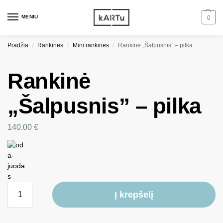
MENIU
0
Pradžia
Rankinės
Mini rankinės
Rankinė „Šalpusnis” – pilka
/
/
/
Rankinė
„Šalpusnis” – pilka
140.00
€
Į krepšelį