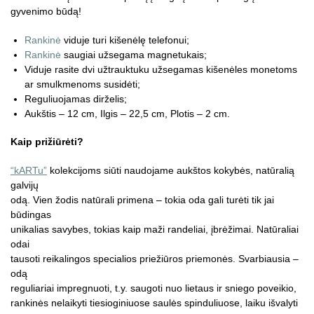
gyvenimo būdą!
Rankinė
viduje turi kišenėlę telefonui;
Rankinė
saugiai užsegama magnetukais;
Viduje rasite dvi užtrauktuku užsegamas kišenėles monetoms
ar smulkmenoms susidėti;
Reguliuojamas dirželis;
Aukštis – 12 cm, Ilgis – 22,5 cm, Plotis – 2 cm.
Kaip prižiūrėti?
“kARTu”
kolekcijoms siūti naudojame aukštos kokybės, natūralią
galvijų
odą. Vien žodis natūrali primena – tokia oda gali turėti tik jai
būdingas
unikalias savybes, tokias kaip maži randeliai, įbrėžimai. Natūraliai
odai
tausoti reikalingos specialios priežiūros priemonės. Svarbiausia –
odą
reguliariai impregnuoti, t.y. saugoti nuo lietaus ir sniego poveikio,
rankinės nelaikyti tiesioginiuose saulės spinduliuose, laiku išvalyti