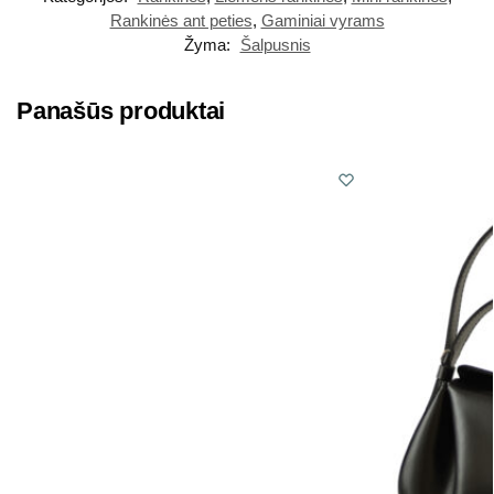
Rankinės ant peties
,
Gaminiai vyrams
Žyma:
Šalpusnis
Panašūs produktai