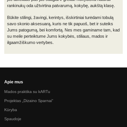
rankinukų oda užtvirtina patvarumą, kokybę, aukštą klasę.
Būkite stilingi, žavingi, kerintys, išskirtiniai turėdami tobulą
savo skonio aksesuarą, kuris ne tik papuoš, bet ir suteiks
Jums patogumą, bei komfortą. Nes mes gaminame tam, kad
su meile perteiktume Jums kokybės, stiliaus, mados ir
ilgaamžiškumo vertybes.
Apie mus
Mados praktika su kARTu
Projektas „Dizaino Sparnai“
Kūryba
Spaudoje