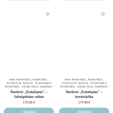
MINI RANKINĖS
,
RANKINĖS
,
MINI RANKINĖS
,
RANKINĖS
,
STUDIJOJE RASITE
,
ŠVENTINĖS
STUDIJOJE RASITE
,
ŠVENTINĖS
RANKINĖS
,
VIENETINIAI GAMINIAI
RANKINĖS
,
VIENETINIAI GAMINIAI
Rankinė ,,Eukaliptas” –
Rankinė ,,Eukaliptas” –
žalia/gėlėtas raštas
bordo/pilka
175.00
€
175.00
€
Į krepšelį
Į krepšelį