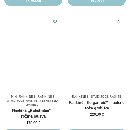
Į krepšelį
Į krepšelį
MINI RANKINĖS
,
RANKINĖS
,
RANKINĖS
,
STUDIJOJE RASITE
STUDIJOJE RASITE
,
VIENETINIAI
Rankinė ,,Bergamotė” – pelenų
GAMINIAI
rožė grublėta
Rankinė ,,Eukaliptas” –
220.00
€
rožinė/rausva
175.00
€