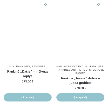
MINI RANKINĖS
,
RANKINĖS
NAUJAUSIA KOLEKCIJA
,
RANKINĖS
,
RANKINĖS ANT PETIES
,
STUDIJOJE
Rankinė ,,Dašis” – mėlynas
RASITE
roplys
Rankinė „Anona” didelė –
175.00
€
juoda grublėta
270.00
€
Į krepšelį
Į krepšelį