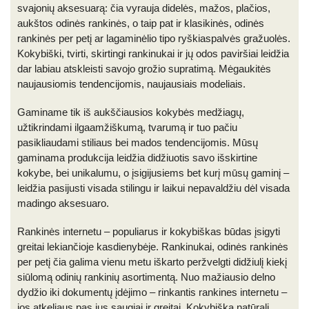
svajonių aksesuarą: čia vyrauja didelės, mažos, plačios,
aukštos odinės rankinės, o taip pat ir klasikinės, odinės
rankinės per petį ar lagaminėlio tipo ryškiaspalvės gražuolės.
Kokybiški, tvirti, skirtingi rankinukai ir jų odos paviršiai leidžia
dar labiau atskleisti savojo grožio supratimą. Mėgaukitės
naujausiomis tendencijomis, naujausiais modeliais.
Gaminame tik iš aukščiausios kokybės medžiagų,
užtikrindami ilgaamžiškumą, tvarumą ir tuo pačiu
pasikliaudami stiliaus bei mados tendencijomis. Mūsų
gaminama produkcija leidžia didžiuotis savo išskirtine
kokybe, bei unikalumu, o įsigijusiems bet kurį mūsų gaminį –
leidžia pasijusti visada stilingu ir laikui nepavaldžiu dėl visada
madingo aksesuaro.
Rankinės internetu – populiarus ir kokybiškas būdas įsigyti
greitai lekiančioje kasdienybėje. Rankinukai, odinės rankinės
per petį čia galima vienu metu iškarto peržvelgti didžiulį kiekį
siūlomą odinių rankinių asortimentą. Nuo mažiausio delno
dydžio iki dokumentų įdėjimo – rinkantis rankines internetu –
jos atkeliaus pas jus saugiai ir greitai. Kokybiška natūrali