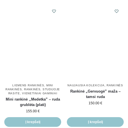
LIEMENS RANKINĖS
,
MINI
NAUJAUSIA KOLEKCIJA
,
RANKINĖS
RANKINĖS
,
RANKINĖS
,
STUDIJOJE
Rankinė „Gervuogė” maža –
RASITE
,
VIENETINIAI GAMINIAI
tamsi ruda
Mini rankinė ,,Medetka” – ruda
150.00
€
grublėta (plati)
155.00
€
Į krepšelį
Į krepšelį