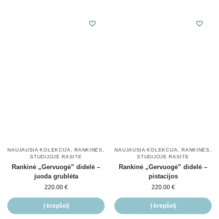
NAUJAUSIA KOLEKCIJA
,
RANKINĖS
,
NAUJAUSIA KOLEKCIJA
,
RANKINĖS
,
STUDIJOJE RASITE
STUDIJOJE RASITE
Rankinė „Gervuogė” didelė –
Rankinė „Gervuogė” didelė –
juoda grublėta
pistacijos
220.00
€
220.00
€
Į krepšelį
Į krepšelį