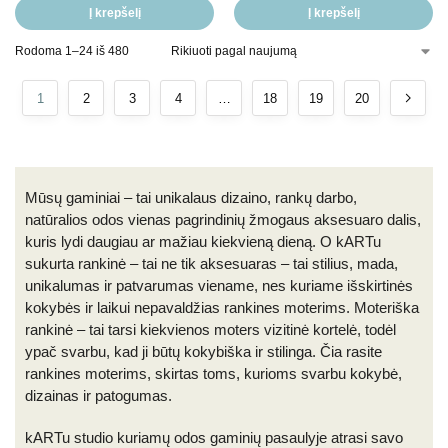
Į krepšelį
Į krepšelį
Rodoma 1–24 iš 480
1
2
3
4
…
18
19
20
Mūsų gaminiai – tai unikalaus dizaino, rankų darbo,
natūralios odos vienas pagrindinių žmogaus aksesuaro dalis,
kuris lydi daugiau ar mažiau kiekvieną dieną. O kARTu
sukurta rankinė – tai ne tik aksesuaras – tai stilius, mada,
unikalumas ir patvarumas viename, nes kuriame išskirtinės
kokybės ir laikui nepavaldžias rankines moterims. Moteriška
rankinė – tai tarsi kiekvienos moters vizitinė kortelė, todėl
ypač svarbu, kad ji būtų kokybiška ir stilinga. Čia rasite
rankines moterims, skirtas toms, kurioms svarbu kokybė,
dizainas ir patogumas.
kARTu studio kuriamų odos gaminių pasaulyje atrasi savo