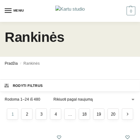
MENIU
0
Rankinės
Pradžia
Rankinės
/
RODYTI FILTRUS
Rodoma 1–24 iš 480
1
2
3
4
…
18
19
20