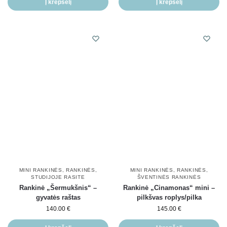
Į krepšelį
Į krepšelį
MINI RANKINĖS
,
RANKINĖS
,
MINI RANKINĖS
,
RANKINĖS
,
STUDIJOJE RASITE
ŠVENTINĖS RANKINĖS
Rankinė „Šermukšnis“ –
Rankinė „Cinamonas“ mini –
gyvatės raštas
pilkšvas roplys/pilka
140.00
€
145.00
€