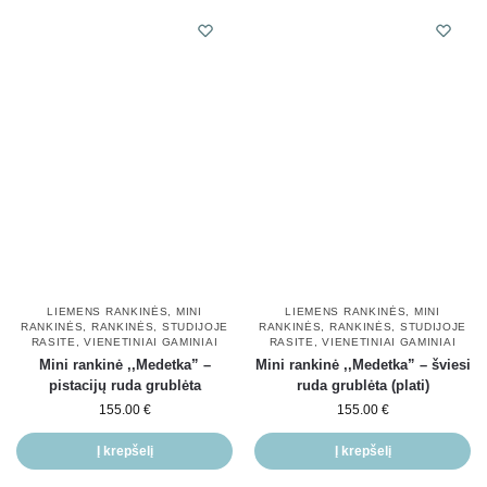
LIEMENS RANKINĖS
,
MINI
LIEMENS RANKINĖS
,
MINI
RANKINĖS
,
RANKINĖS
,
STUDIJOJE
RANKINĖS
,
RANKINĖS
,
STUDIJOJE
RASITE
,
VIENETINIAI GAMINIAI
RASITE
,
VIENETINIAI GAMINIAI
Mini rankinė ,,Medetka” –
Mini rankinė ,,Medetka” – šviesi
pistacijų ruda grublėta
ruda grublėta (plati)
155.00
€
155.00
€
Į krepšelį
Į krepšelį