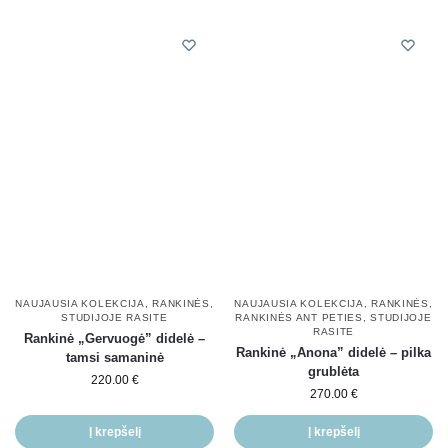
NAUJAUSIA KOLEKCIJA
,
RANKINĖS
,
NAUJAUSIA KOLEKCIJA
,
RANKINĖS
,
STUDIJOJE RASITE
RANKINĖS ANT PETIES
,
STUDIJOJE
RASITE
Rankinė „Gervuogė” didelė –
Rankinė „Anona” didelė – pilka
tamsi samaninė
grublėta
220.00
€
270.00
€
Į krepšelį
Į krepšelį