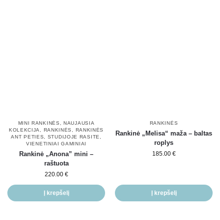
MINI RANKINĖS
,
NAUJAUSIA
RANKINĖS
KOLEKCIJA
,
RANKINĖS
,
RANKINĖS
Rankinė „Melisa“ maža – baltas
ANT PETIES
,
STUDIJOJE RASITE
,
roplys
VIENETINIAI GAMINIAI
Rankinė „Anona” mini –
185.00
€
raštuota
220.00
€
Į krepšelį
Į krepšelį