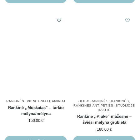
RANKINĖS
,
VIENETINIAI GAMINIAI
OFISO RANKINĖS
,
RANKINĖS
,
RANKINĖS ANT PETIES
,
STUDIJOJE
Rankinė ,,Muskatas” – turkio
RASITE
mėlyna/mėlyna
Rankinė ,,Plukė” mažesnė –
150.00
€
šviesi mėlyna grublėta
180.00
€