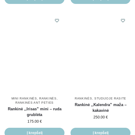
MINI RANKINĖS
,
RANKINĖS
,
RANKINĖS
,
STUDIJOJE RASITE
RANKINĖS ANT PETIES
Rankinė ,,Kalendra” maža –
Rankinė ,,Irisas” mini – ruda
kakavinė
grublėta
250.00
€
175.00
€
Į krepšelį
Į krepšelį