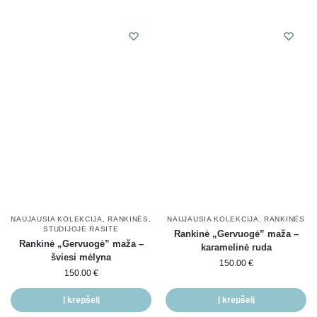
NAUJAUSIA KOLEKCIJA
,
RANKINĖS
,
NAUJAUSIA KOLEKCIJA
,
RANKINĖS
STUDIJOJE RASITE
Rankinė „Gervuogė” maža –
Rankinė „Gervuogė” maža –
karamelinė ruda
šviesi mėlyna
150.00
€
150.00
€
Į krepšelį
Į krepšelį