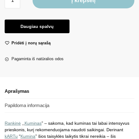
Į krepšelį
Daugiau spalvų
Pridėti į norų sąrašą
Pagaminta iš natūralios odos
Aprašymas
Papildoma informacija
Rankinė
,,
Kuminas
” – sakoma, kad kuminas tai labai intensyvus
prieskonis, kurį rekomenduojama naudoti saikingai. Derinant
kARTu
“
Kuminą
” šios taisyklės laikytis tikrai nereikia – šis