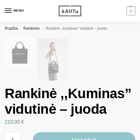
MENIU
0
Pradžia
Rankinės
Rankinė ,,Kuminas” vidutinė – juoda
/
/
Rankinė ,,Kuminas”
vidutinė – juoda
210.00
€