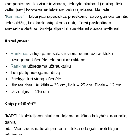
kompanionas tiks visur ir visada, tiek ryte skubant į darbą, tiek
keliaujant į koncertą ar leidžiant vakarą mieste. Ne veltui
“
Kuminas
” – labai įvairiapusiškas prieskonis, savo gamoje turintis
tiek saldžių, tiek kartesnių skonio natų. Tarsi paslaptinga
asmeninė dėžutė, kurioje tilps visi svarbiausi dienos atributai.
Aprašymas:
Rankinės
viduje pamušalas ir viena odinė užtrauktuku
užsegama kišenėlė telefonui ar raktams
Rankinė
užsegama užtrauktuku
Turi platų nusegamą diržą
Priekyje turi vieną kišenėlę
Išmatavimai: Aukštis – 25 cm, Ilgis – 25 cm, Plotis – 12 cm.
Diržo ilgis – 116 cm
Kaip prižiūrėti?
“kARTu” kolekcijoms siūti naudojame aukštos kokybės, natūralią
galvijų
odą. Vien žodis natūrali primena – tokia oda gali turėti tik jai
būdingas