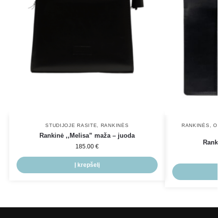
STUDIJOJE RASITE
,
RANKINĖS
RANKINĖS
,
O
Rankinė ,,Melisa” maža – juoda
Rank
185.00
€
Į krepšelį