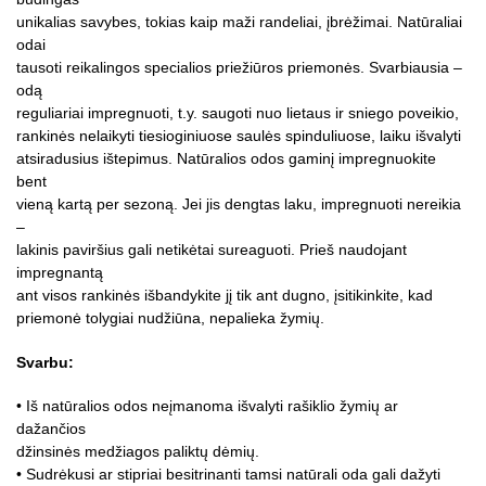
unikalias savybes, tokias kaip maži randeliai, įbrėžimai. Natūraliai
odai
tausoti reikalingos specialios priežiūros priemonės. Svarbiausia –
odą
reguliariai impregnuoti, t.y. saugoti nuo lietaus ir sniego poveikio,
rankinės nelaikyti tiesioginiuose saulės spinduliuose, laiku išvalyti
atsiradusius ištepimus. Natūralios odos gaminį impregnuokite
bent
vieną kartą per sezoną. Jei jis dengtas laku, impregnuoti nereikia
–
lakinis paviršius gali netikėtai sureaguoti. Prieš naudojant
impregnantą
ant visos rankinės išbandykite jį tik ant dugno, įsitikinkite, kad
priemonė tolygiai nudžiūna, nepalieka žymių.
Svarbu:
• Iš natūralios odos neįmanoma išvalyti rašiklio žymių ar
dažančios
džinsinės medžiagos paliktų dėmių.
• Sudrėkusi ar stipriai besitrinanti tamsi natūrali oda gali dažyti