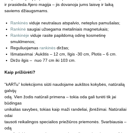
ir prasideda Ajero magija – jis dovanoja jums laisvę ir laiką
saviems džiaugsmams.
Rankinės
viduje neutralaus atspalvio, neteplus pamušalas;
Rankinė
saugiai užsegama metaliniais magnetukais;
Rankinėje
viduje rasite papildomą odinę kosmetinę
smuklmenos;
Reguliuojamas
rankinės
diržas;
Išmatavimai :Aukštis – 12 cm, Ilgis -30 cm, Plotis – 6 cm.
Diržo ilgis – nuo 77 cm iki 103 cm.
Kaip prižiūrėti?
“kARTu” kolekcijoms siūti naudojame aukštos kokybės, natūralią
galvijų
odą. Vien žodis natūrali primena – tokia oda gali turėti tik jai
būdingas
unikalias savybes, tokias kaip maži randeliai, įbrėžimai. Natūraliai
odai
tausoti reikalingos specialios priežiūros priemonės. Svarbiausia –
odą