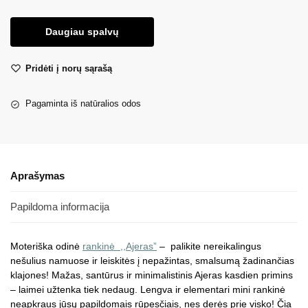
Daugiau spalvų
Pridėti į norų sąrašą
Pagaminta iš natūralios odos
Aprašymas
Papildoma informacija
Moteriška odinė
rankinė ,,
Ajeras”
– palikite nereikalingus
nešulius namuose ir leiskitės į nepažintas, smalsumą žadinančias
klajones! Mažas, santūrus ir minimalistinis Ajeras kasdien primins
– laimei užtenka tiek nedaug. Lengva ir elementari mini rankinė
neapkraus jūsų papildomais rūpesčiais, nes derės prie visko! Čia