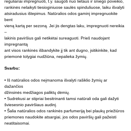
reguliariai impregnuoti, t.y. saugoti nuo lietaus ir sniego poveikio,
rankinės nelaikyti tiesioginiuose saulės spinduliuose, laiku išvalyti
atsiradusius ištepimus. Natūralios odos gaminį impregnuokite
bent
vieną kartą per sezoną. Jei jis dengtas laku, impregnuoti nereikia
–
lakinis paviršius gali netikėtai sureaguoti. Prieš naudojant
impregnantą
ant visos rankinės išbandykite jį tik ant dugno, įsitikinkite, kad
priemonė tolygiai nudžiūna, nepalieka žymių.
Svarbu:
• Iš natūralios odos neįmanoma išvalyti rašiklio žymių ar
dažančios
džinsinės medžiagos paliktų dėmių.
• Sudrėkusi ar stipriai besitrinanti tamsi natūrali oda gali dažyti
šviesesnio paviršiaus audinį.
• Šalia natūralios odos rankinės parfumeriją bei plaukų priežiūros
priemones naudokite atsargiai, jos odos paviršių gali pažeisti
neatitaisomai.