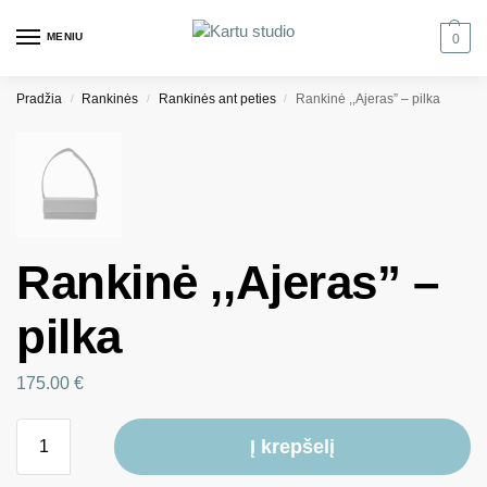
MENIU
0
Pradžia
Rankinės
Rankinės ant peties
Rankinė ,,Ajeras” – pilka
/
/
/
Rankinė ,,Ajeras” –
pilka
175.00
€
Į krepšelį