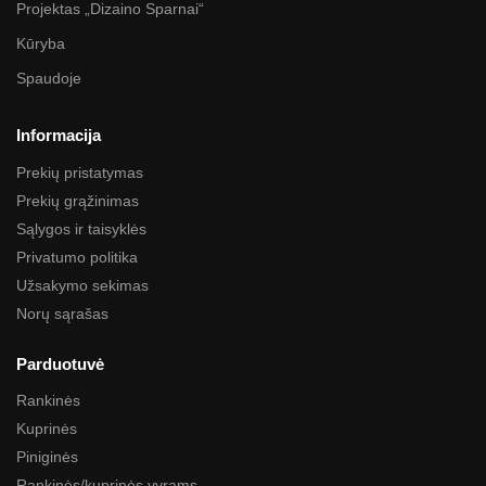
Projektas „Dizaino Sparnai“
Kūryba
Spaudoje
Informacija
Prekių pristatymas
Prekių grąžinimas
Sąlygos ir taisyklės
Privatumo politika
Užsakymo sekimas
Norų sąrašas
Parduotuvė
Rankinės
Kuprinės
Piniginės
Rankinės/kuprinės vyrams