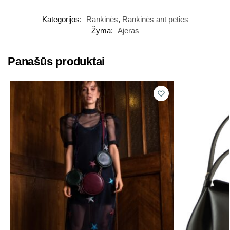
Kategorijos:
Rankinės
,
Rankinės ant peties
Žyma:
Ajeras
Panašūs produktai