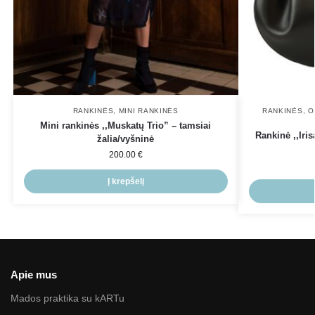
RANKINĖS
,
MINI RANKINĖS
RANKINĖS
,
O
Mini rankinės ,,Muskatų Trio” – tamsiai
Rankinė ,,Iri
žalia/vyšninė
200.00
€
Į krepšelį
Apie mus
Mados praktika su kARTu