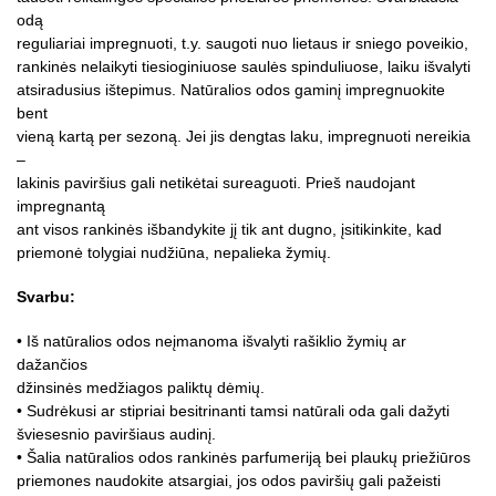
odą
reguliariai impregnuoti, t.y. saugoti nuo lietaus ir sniego poveikio,
rankinės nelaikyti tiesioginiuose saulės spinduliuose, laiku išvalyti
atsiradusius ištepimus. Natūralios odos gaminį impregnuokite
bent
vieną kartą per sezoną. Jei jis dengtas laku, impregnuoti nereikia
–
lakinis paviršius gali netikėtai sureaguoti. Prieš naudojant
impregnantą
ant visos rankinės išbandykite jį tik ant dugno, įsitikinkite, kad
priemonė tolygiai nudžiūna, nepalieka žymių.
Svarbu:
• Iš natūralios odos neįmanoma išvalyti rašiklio žymių ar
dažančios
džinsinės medžiagos paliktų dėmių.
• Sudrėkusi ar stipriai besitrinanti tamsi natūrali oda gali dažyti
šviesesnio paviršiaus audinį.
• Šalia natūralios odos rankinės parfumeriją bei plaukų priežiūros
priemones naudokite atsargiai, jos odos paviršių gali pažeisti