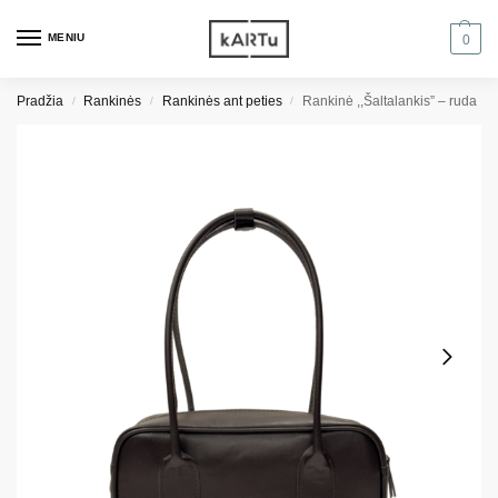
MENIU
0
Pradžia
Rankinės
Rankinės ant peties
Rankinė ,,Šaltalankis” – ruda
/
/
/