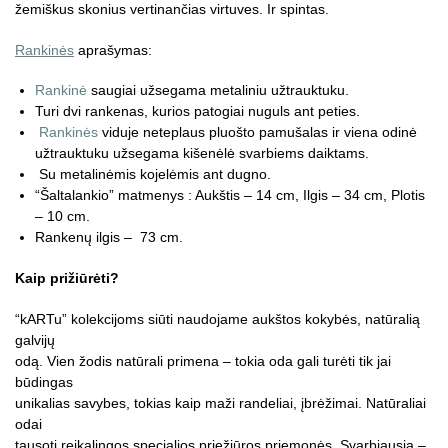
žemiškus skonius vertinančias virtuves. Ir spintas.
Rankinės
aprašymas:
Rankinė
saugiai užsegama metaliniu užtrauktuku.
Turi dvi rankenas, kurios patogiai nuguls ant peties.
Rankinės
viduje neteplaus pluošto pamušalas ir viena odinė
užtrauktuku užsegama kišenėlė svarbiems daiktams.
Su metalinėmis kojelėmis ant dugno.
“Šaltalankio” matmenys : Aukštis – 14 cm, Ilgis – 34 cm, Plotis
– 10 cm.
Rankenų ilgis – 73 cm.
Kaip prižiūrėti?
“kARTu” kolekcijoms siūti naudojame aukštos kokybės, natūralią
galvijų
odą. Vien žodis natūrali primena – tokia oda gali turėti tik jai
būdingas
unikalias savybes, tokias kaip maži randeliai, įbrėžimai. Natūraliai
odai
tausoti reikalingos specialios priežiūros priemonės. Svarbiausia –