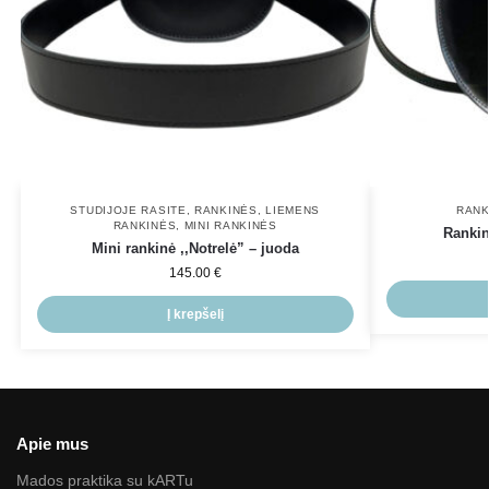
STUDIJOJE RASITE
,
RANKINĖS
,
LIEMENS
RANK
RANKINĖS
,
MINI RANKINĖS
Rankin
Mini rankinė ,,Notrelė” – juoda
145.00
€
Į krepšelį
Apie mus
Mados praktika su kARTu