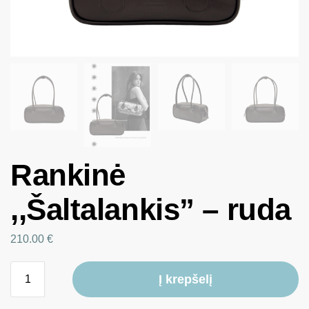
Rankinė
,,Šaltalankis” – ruda
210.00
€
Į krepšelį