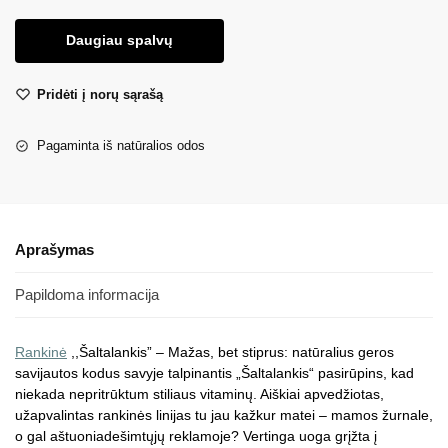
Daugiau spalvų
Pridėti į norų sąrašą
Pagaminta iš natūralios odos
Aprašymas
Papildoma informacija
Rankinė
,,Šaltalankis” – Mažas, bet stiprus: natūralius geros
savijautos kodus savyje talpinantis „Šaltalankis“ pasirūpins, kad
niekada nepritrūktum stiliaus vitaminų. Aiškiai apvedžiotas,
užapvalintas rankinės linijas tu jau kažkur matei – mamos žurnale,
o gal aštuoniadešimtųjų reklamoje? Vertinga uoga grįžta į