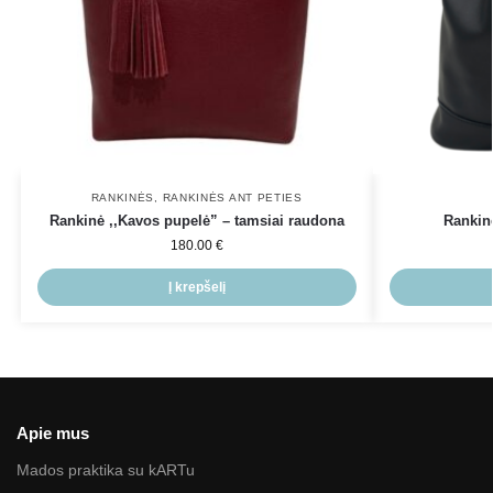
RANKINĖS
,
RANKINĖS ANT PETIES
Rankinė ,,Kavos pupelė” – tamsiai raudona
Rankinė
180.00
€
Į krepšelį
Apie mus
Mados praktika su kARTu