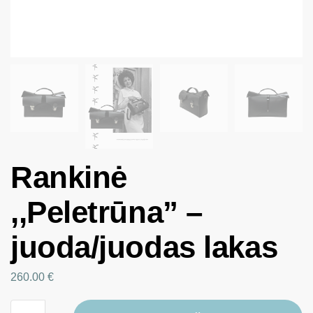
Rankinė
,,Peletrūna” –
juoda/juodas lakas
260.00
€