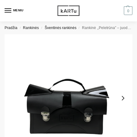
MENIU
0
Pradžia
Rankinės
Šventinės rankinės
Rankinė ,,Peletrūna” – juoda/juodas lakas
/
/
/