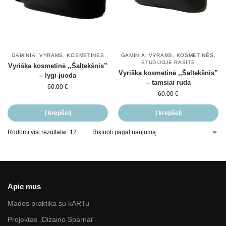
GAMINIAI VYRAMS
,
KOSMETINĖS
GAMINIAI VYRAMS
,
KOSMETINĖS
,
STUDIJOJE RASITE
Vyriška kosmetinė ,,Šaltekšnis”
Vyriška kosmetinė ,,Šaltekšnis”
– lygi juoda
– tamsiai ruda
60.00
€
60.00
€
Į krepšelį
Į krepšelį
Rodomi visi rezultatai: 12
Apie mus
Mados praktika su kARTu
Projektas „Dizaino Sparnai“