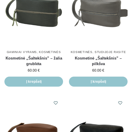
GAMINIAI VYRAMS
,
KOSMETINĖS
KOSMETINĖS
,
STUDIJOJE RASITE
Kosmetinė „Šaltekšnis” – žalia
Kosmetinė „Šaltekšnis” –
grublėta
pilkšva
60.00
€
60.00
€
Į krepšelį
Į krepšelį