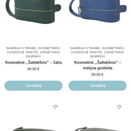
GAMINIAI VYRAMS
,
KOSMETINĖS
,
GAMINIAI VYRAMS
,
KOSMETINĖS
,
STUDIJOJE RASITE
,
VIENETINIAI
STUDIJOJE RASITE
,
VIENETINIAI
GAMINIAI
GAMINIAI
Kosmetinė ,,Šaltekšnis” – žalia
Kosmetinė ,,Šaltekšnis” –
mėlyna grublėta
60.00
€
60.00
€
Į krepšelį
Į krepšelį