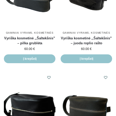
GAMINIAI VYRAMS
,
KOSMETINĖS
GAMINIAI VYRAMS
,
KOSMETINĖS
Vyriška kosmetinė ,,Šaltekšnis”
Vyriška kosmetinė ,,Šaltekšnis”
– pilka grublėta
– juoda roplio rašto
60.00
€
60.00
€
Į krepšelį
Į krepšelį