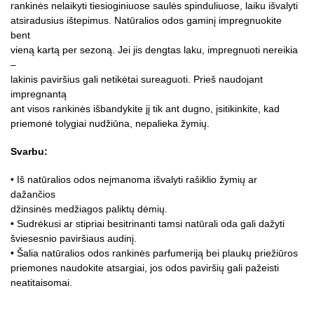
rankinės nelaikyti tiesioginiuose saulės spinduliuose, laiku išvalyti
atsiradusius ištepimus. Natūralios odos gaminį impregnuokite
bent
vieną kartą per sezoną. Jei jis dengtas laku, impregnuoti nereikia
–
lakinis paviršius gali netikėtai sureaguoti. Prieš naudojant
impregnantą
ant visos rankinės išbandykite jį tik ant dugno, įsitikinkite, kad
priemonė tolygiai nudžiūna, nepalieka žymių.
Svarbu:
• Iš natūralios odos neįmanoma išvalyti rašiklio žymių ar
dažančios
džinsinės medžiagos paliktų dėmių.
• Sudrėkusi ar stipriai besitrinanti tamsi natūrali oda gali dažyti
šviesesnio paviršiaus audinį.
• Šalia natūralios odos rankinės parfumeriją bei plaukų priežiūros
priemones naudokite atsargiai, jos odos paviršių gali pažeisti
neatitaisomai.