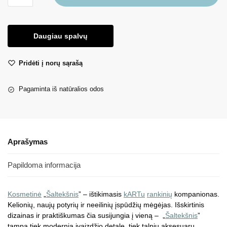
Daugiau spalvų
Pridėti į norų sąrašą
Pagaminta iš natūralios odos
Aprašymas
Papildoma informacija
Kosmetinė
„
Šaltekšnis
” – ištikimasis
kARTu
rankinių
kompanionas.
Kelionių, naujų potyrių ir neeilinių įspūdžių mėgėjas. Išskirtinis
dizainas ir praktiškumas čia susijungia į vieną – „
Šaltekšnis
”
tampa tiek modernia įvaizdžio detale, tiek talpiu aksesuaru