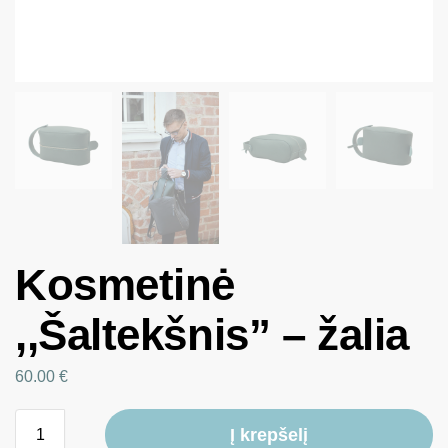
Kosmetinė
,,Šaltekšnis” – žalia
60.00
€
Į krepšelį