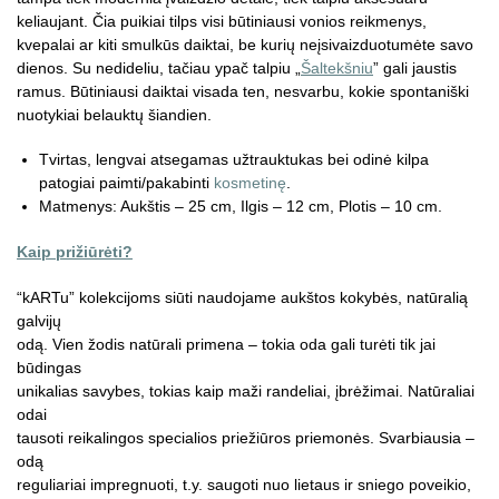
keliaujant. Čia puikiai tilps visi būtiniausi vonios reikmenys,
kvepalai ar kiti smulkūs daiktai, be kurių neįsivaizduotumėte savo
dienos. Su nedideliu, tačiau ypač talpiu „
Šaltekšniu
” gali jaustis
ramus. Būtiniausi daiktai visada ten, nesvarbu, kokie spontaniški
nuotykiai belauktų šiandien.
Tvirtas, lengvai atsegamas užtrauktukas bei odinė kilpa
patogiai paimti/pakabinti
kosmetinę
.
Matmenys: Aukštis – 25 cm, Ilgis – 12 cm, Plotis – 10 cm.
Kaip prižiūrėti?
“kARTu” kolekcijoms siūti naudojame aukštos kokybės, natūralią
galvijų
odą. Vien žodis natūrali primena – tokia oda gali turėti tik jai
būdingas
unikalias savybes, tokias kaip maži randeliai, įbrėžimai. Natūraliai
odai
tausoti reikalingos specialios priežiūros priemonės. Svarbiausia –
odą
reguliariai impregnuoti, t.y. saugoti nuo lietaus ir sniego poveikio,