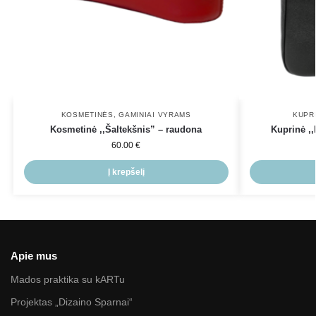
KOSMETINĖS
,
GAMINIAI VYRAMS
KUPR
Kosmetinė ,,Šaltekšnis” – raudona
Kuprinė ,,
60.00
€
Į krepšelį
Apie mus
Mados praktika su kARTu
Projektas „Dizaino Sparnai“