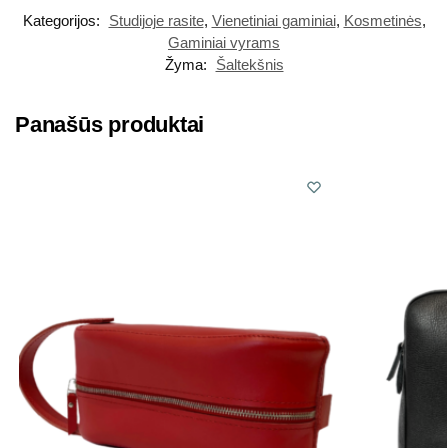
Kategorijos:
Studijoje rasite
,
Vienetiniai gaminiai
,
Kosmetinės
,
Gaminiai vyrams
Žyma:
Šaltekšnis
Panašūs produktai