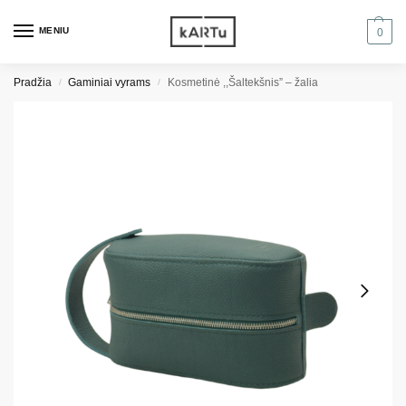
MENIU
0
Pradžia
Gaminiai vyrams
Kosmetinė ,,Šaltekšnis” – žalia
/
/