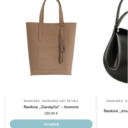
RANKINĖS
,
RANKINĖS ANT PETIES
RANKINĖS
,
O
Rankinė ,,Garstyčia” – kreminė
Rankinė ,,Iri
180.00
€
Į krepšelį