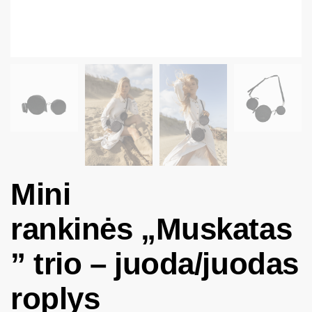
Mini
rankinės „Muskatas
” trio – juoda/juodas
roplys