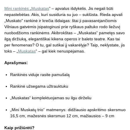
Mini rankinės
„
Muskatas
” – apvalus išdykėlis. Jis negali būti
nepastebėtas. Akis, kuri susiduria su juo – suklūsta. Rieda apvali
„Muskato” rankinė ir krečia išdaigas: štai ji pavasarėjančiomis
Vilniaus gatvėmis įsipatoginusi prie ryškaus paltuko rodo liežuvį
nuobodžioms rankinėms. Akibrokštas – „Muskatas“ pametęs savo
ilgą diržiuką, elegantiškai kikena operos ir baleto teatre. Kas tai
per fenomenas? O tu, gal sutikai jį vakarėlyje? Taip, neklystate, jis
toks – „
Muskatas
“ – gal kiek nenuspėjamas.
Aprašymas:
Rankinės viduje rasite pamušalą
Rankinė užsegama užtrauktuku
„Muskatas“ komplektuojamas su ilgu dirželiu
„Mini Muskatų trio“ matmenys: didžiausio apskritimo skersmuo
16,5 cm, mažesnės skersmuo 12 cm, mažiausios – 9 cm
Kaip prižiūrėti?