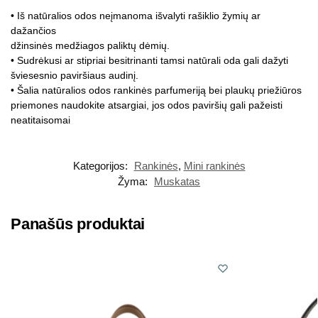
• Iš natūralios odos neįmanoma išvalyti rašiklio žymių ar
dažančios
džinsinės medžiagos paliktų dėmių.
• Sudrėkusi ar stipriai besitrinanti tamsi natūrali oda gali dažyti
šviesesnio paviršiaus audinį.
• Šalia natūralios odos rankinės parfumeriją bei plaukų priežiūros
priemones naudokite atsargiai, jos odos paviršių gali pažeisti
neatitaisomai
Kategorijos:
Rankinės
,
Mini rankinės
Žyma:
Muskatas
Panašūs produktai