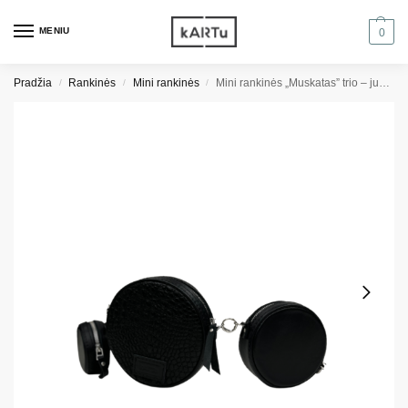
MENIU
0
Pradžia
Rankinės
Mini rankinės
Mini rankinės „Muskatas” trio – juoda/juodas roplys
/
/
/