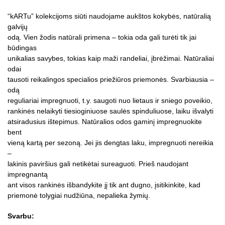
“kARTu” kolekcijoms siūti naudojame aukštos kokybės, natūralią
galvijų
odą. Vien žodis natūrali primena – tokia oda gali turėti tik jai
būdingas
unikalias savybes, tokias kaip maži randeliai, įbrėžimai. Natūraliai
odai
tausoti reikalingos specialios priežiūros priemonės. Svarbiausia –
odą
reguliariai impregnuoti, t.y. saugoti nuo lietaus ir sniego poveikio,
rankinės nelaikyti tiesioginiuose saulės spinduliuose, laiku išvalyti
atsiradusius ištepimus. Natūralios odos gaminį impregnuokite
bent
vieną kartą per sezoną. Jei jis dengtas laku, impregnuoti nereikia
–
lakinis paviršius gali netikėtai sureaguoti. Prieš naudojant
impregnantą
ant visos rankinės išbandykite jį tik ant dugno, įsitikinkite, kad
priemonė tolygiai nudžiūna, nepalieka žymių.
Svarbu: