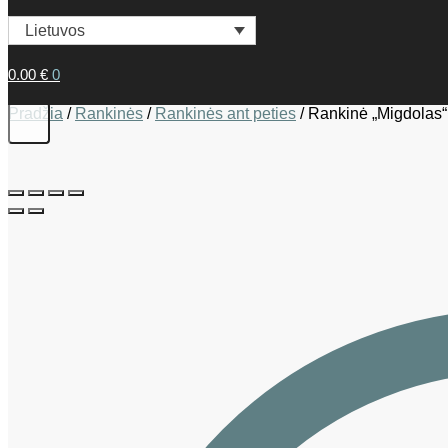
Lietuvos
0.00
€
0
Pradžia
/
Rankinės
/
Rankinės ant peties
/
Rankinė „Migdolas“