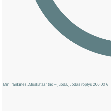
Mini rankinės „Muskatas” trio – juoda/juodas roplys
200.00
€