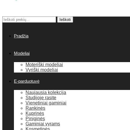
Ieškoti:
Ieškoti
Pradžia
Modeliai
Moteriški modeliai
Vyriški modeliai
E-parduotuvė
Naujausia kolekcija
Studijoje rasite
Vienetiniai gaminiai
Rankinės
Kuprinės
Piniginės
Gaminiai vyrams
Kosmetinės