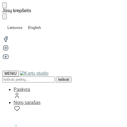
Skip
Skip
Jūsų krepšelis
to
to
navigation
content
Lietuvos
English
MENIU
Ieškoti:
Ieškoti
Paskyra
Norų sąrašas
0.00
€
0