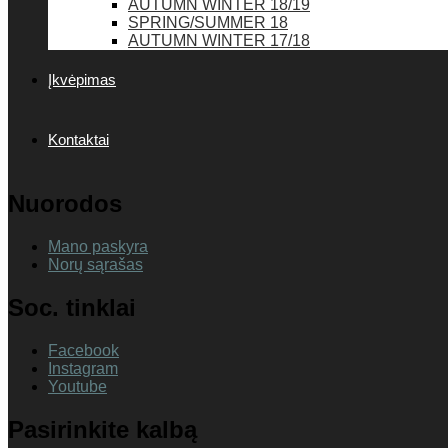
AUTUMN WINTER 18/19
SPRING/SUMMER 18
AUTUMN WINTER 17/18
Įkvėpimas
Kontaktai
Nuorodos
Mano paskyra
Norų sąrašas
Soc. tinklai
Facebook
Instagram
Youtube
Pasirinkite kalbą