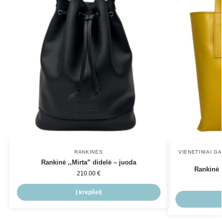
RANKINĖS
VIENETINIAI GA
Rankinė ,,Mirta” didelė – juoda
Rankinė 
210.00
€
Į krepšelį