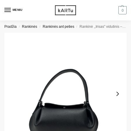
MENIU
0
Pradžia
Rankinės
Rankinės ant peties
Rankinė ,,Irisas” vidutinis – juoda grublėta
/
/
/