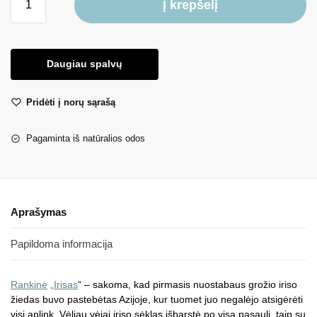
Į krepšelį
Daugiau spalvų
Pridėti į norų sąrašą
Pagaminta iš natūralios odos
Aprašymas
Papildoma informacija
Rankinė
„Irisas
“ – sakoma, kad pirmasis nuostabaus grožio iriso
žiedas buvo pastebėtas Azijoje, kur tuomet juo negalėjo atsigėrėti
visi aplink. Vėliau vėjai iriso sėklas išbarstė po visą pasaulį, taip su