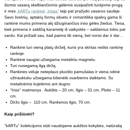
šiomis vasarą skelbiančiomis gėlėmis susipažinti turėjome progą
ir mes.
kARTu
rankinė
„Irisas“
taip pat pražydo vasaros saulėje.
Savo švelnių, aptakių formų siluetu ir romantiška spalvų gama ši
rankinė mums primena akį džiuginančius iriso gėlės žiedus. Tiesa,
kiek primena ir saldžią karamelę iš vaikystės – saldainius tokiu pat
vardu. Kai prižadi sau, kad paimsi tik vieną, bet norisi dar ir dar…
Rankinė turi vieną
platų dirželį, kuris yra skirtas neštis rankinę
rankoje.
Rankinė saugiai užsegama metaliniu magnetu.
Turi nusegamą ilgą diržą.
Rankinės viduje neteplaus pluošto pamušalas ir viena odinė
užtrauktuku užsegama kišenėlė svarbiems daiktams. Su
metalinėmis kojelėmis ant dugno
“Iriso” matmenys : Aukštis – 20 cm, Ilgis – 31 cm, Plotis – 11
cm.
Diržo ilgis – 110 cm, Rankenos ilgis, 70 cm.
Kaip prižiūrėti?
“kARTu” kolekcijoms siūti naudojame aukštos kokybės, natūralią