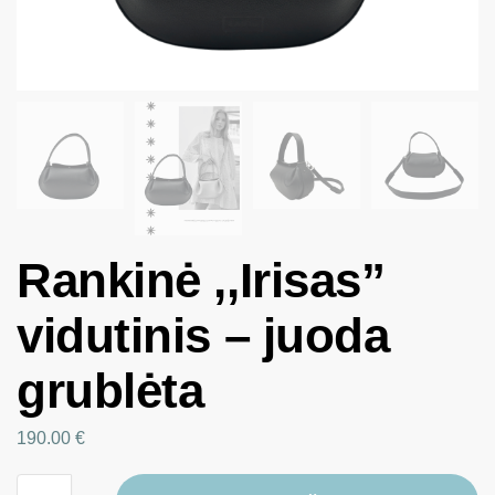
Rankinė ,,Irisas”
vidutinis – juoda
grublėta
190.00
€