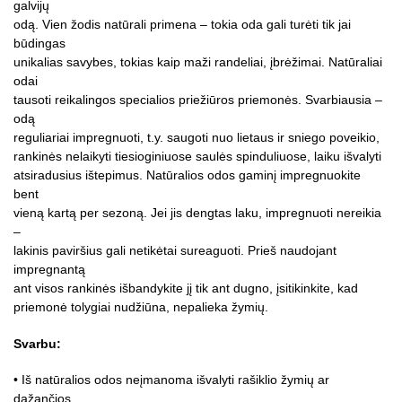
galvijų
odą. Vien žodis natūrali primena – tokia oda gali turėti tik jai
būdingas
unikalias savybes, tokias kaip maži randeliai, įbrėžimai. Natūraliai
odai
tausoti reikalingos specialios priežiūros priemonės. Svarbiausia –
odą
reguliariai impregnuoti, t.y. saugoti nuo lietaus ir sniego poveikio,
rankinės nelaikyti tiesioginiuose saulės spinduliuose, laiku išvalyti
atsiradusius ištepimus. Natūralios odos gaminį impregnuokite
bent
vieną kartą per sezoną. Jei jis dengtas laku, impregnuoti nereikia
–
lakinis paviršius gali netikėtai sureaguoti. Prieš naudojant
impregnantą
ant visos rankinės išbandykite jį tik ant dugno, įsitikinkite, kad
priemonė tolygiai nudžiūna, nepalieka žymių.
Svarbu:
• Iš natūralios odos neįmanoma išvalyti rašiklio žymių ar
dažančios