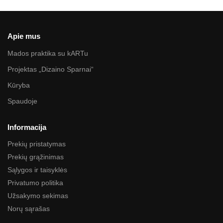
Apie mus
Mados praktika su kARTu
Projektas „Dizaino Sparnai“
Kūryba
Spaudoje
Informacija
Prekių pristatymas
Prekių grąžinimas
Sąlygos ir taisyklės
Privatumo politika
Užsakymo sekimas
Norų sąrašas